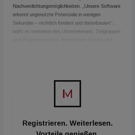
Nachverdichtungsmöglichkeiten. „Unsere Software
erkennt ungenutzte Potenziale in wenigen
Sekunden – rechtlich fundiert und datenbasiert“,
heißt es vonseiten des Unternehmens. Zielgruppen
sind Projektentwickler, Architekten, Städte und
Investoren. Neben der technologischen
Weiterentwicklung und Teamerweiterung steht vor
allem die Expansion in internationale Metropolen
und die Zusammenarbeit mit öffentlichen
Institutionen im Fokus. Die Lösung soll künftig auch
als White-Label-Tool für Städte bereitgestellt
werden. Damit will Propcorn AI „nachhaltiges
Wachstum, Transparenz und Bürgerbeteiligung
aktiv fördern“.
Registrieren. Weiterlesen.
Vorteile genießen.