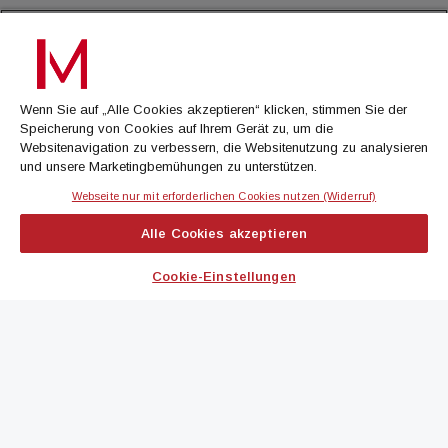
Wenn Sie auf „Alle Cookies akzeptieren“ klicken, stimmen Sie der
Speicherung von Cookies auf Ihrem Gerät zu, um die
Websitenavigation zu verbessern, die Websitenutzung zu analysieren
und unsere Marketingbemühungen zu unterstützen.
Webseite nur mit erforderlichen Cookies nutzen (Widerruf)
NEUBAUTIEF TRIFFT AUF ANLEGER-ANSTURM
Alle Cookies akzeptieren
Wiener Wohnungsnot treibt Mieten hoch
29. JULI 2026
/ LESEZEIT 1 MIN
Cookie-Einstellungen