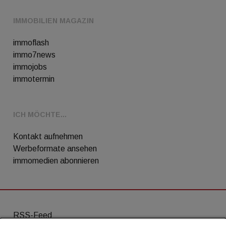
IMMOBILIEN MAGAZIN
immoflash
immo7news
immojobs
immotermin
ICH MÖCHTE...
Kontakt aufnehmen
Werbeformate ansehen
immomedien abonnieren
RSS-Feed