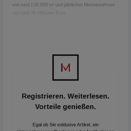
von rund 138.000 m² und jährlichen Mieteinnahmen
von rund 28 Millionen Euro.
Gleichzeitig wurde S Immo von CPI AS Exklusivität
auch hinsichtlich eines zusätzlichen
strategiekonformen und hochqualitativen
Immobilienportfolios in Tschechien mit einer
Gesamtmietfläche von rund 134.000 m² gewährt.
Registrieren. Weiterlesen.
Vorteile genießen.
Egal ob Sie exklusive Artikel, ein