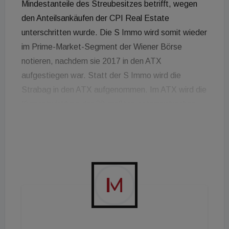
Mindestanteile des Streubesitzes betrifft, wegen
den Anteilsankäufen der CPI Real Estate
unterschritten wurde. Die S Immo wird somit wieder
im Prime-Market-Segment der Wiener Börse
notieren, nachdem sie 2017 in den ATX
aufgestiegen war. Statt der S Immo wird die
Strabag in den ATX aufgenommen. Im ATX wird die
Kursentwicklung der 20 größten österreichischen
Unternehmen mit Börsennotierung angezeigt. Die
Aktie der S Immo reagierte heute stark auf das
Ausscheiden. Bis zu Mittag brach der Kurs mit
einem Minus von über 16 Prozent ein.