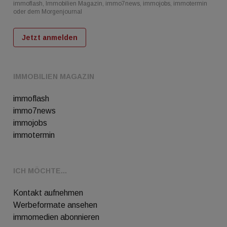
immoflash, Immobilien Magazin, immo7news, immojobs, immotermin
oder dem Morgenjournal
Jetzt anmelden
IMMOBILIEN MAGAZIN
immoflash
immo7news
immojobs
immotermin
ICH MÖCHTE...
Kontakt aufnehmen
Werbeformate ansehen
immomedien abonnieren