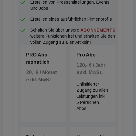
Erstellen von Pressemitteilungen, Events
das fortgesetzte Vertrauen der Eigentümer und die
und Jobs
in Zukunft noch engere Zusammenarbeit mit Robert
Erstellen eines ausführlichen Firmenprofils
Grüneis, dessen breite Erfahrung in der
Schalten Sie über unsere
ABONNEMENTS
Energieforschung und -wirtschaft für die weitere
weitere Funktionen frei und erhalten Sie den
Standortentwicklung sehr wertvoll sein wird." "Nach
vollen Zugang zu allen Artikeln!
über fünf Jahren Managementtätigkeit in der ASCR,
PRO Abo
Pro Abo
die mit ihren in der Seestadt gewonnenen
monatlich
Erkenntnissen an vorderster Front der
120,- € / Jahr
20,- € / Monat
exkl. MwSt.
internationalen Energieforschung steht, freue ich
exkl. MwSt.
mich sehr, gemeinsam mit dem hervorragenden
Unlimitierter
Team der Wien 3420 die Strategien eines der
Zugang zu allen
Leistungen inkl.
größten und ambitioniertesten
5 Personen
Stadtentwicklungsprojekte Europas weiter zu
Abos
entwickeln", ergänzt Robert Grüneis, der als einen
seiner Schwerpunkte den Themenkomplex Smart
City und Digitalisierung sieht.