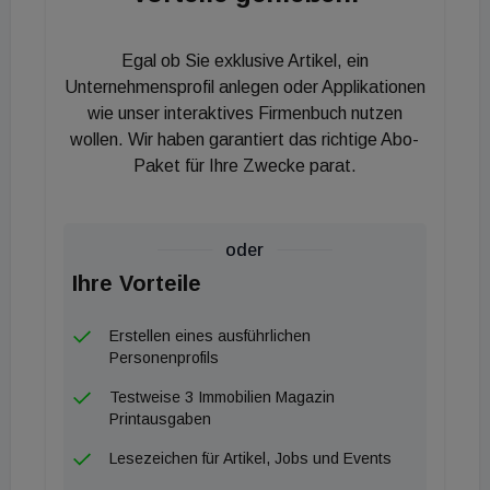
Gemeinsam haben wir eine sehr prägende
Entwicklungsetappe in aspern Seestadt
Egal ob Sie exklusive Artikel, ein
vorangetrieben und die Weichen für die Zukunft gut
Unternehmensprofil anlegen oder Applikationen
gestellt", betont CEO Gerhard Schuster. Alexander
wie unser interaktives Firmenbuch nutzen
wollen. Wir haben garantiert das richtige Abo-
Kopecek, bis Ende 2022 im Vorstand der Wien
Paket für Ihre Zwecke parat.
3420 für Finanzen und Recht zuständig, wechselt in
die Funktion des Prokuristen. Der bisherige
Planungs- und Infrastrukturvorstand Heinrich Kugler
oder
ist weiterhin als Konsulent für die Seestadt tätig
Ihre Vorteile
und betreibt schwerpunktmäßig Projekte im Bereich
Produktentwicklung. Angesichts großer globaler
Erstellen eines ausführlichen
Herausforderungen sieht es Schuster als zentrale
Personenprofils
Aufgabe der Wien 3420 an, die Seestadt weiter in
Testweise 3 Immobilien Magazin
Richtung eines besonders nachhaltigen,
Printausgaben
zukunftsfitten und resilienten Ortes zum Leben und
Lesezeichen für Artikel, Jobs und Events
Arbeiten zu steuern: "Deshalb freue mich sehr über