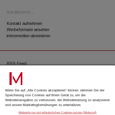
ICH MÖCHTE...
Kontakt aufnehmen
Werbeformate ansehen
immomedien abonnieren
RSS-Feed
AGB
Datenschutz
Wenn Sie auf „Alle Cookies akzeptieren“ klicken, stimmen Sie der
Kontakt
Speicherung von Cookies auf Ihrem Gerät zu, um die
Websitenavigation zu verbessern, die Websitenutzung zu analysieren
Impressum
und unsere Marketingbemühungen zu unterstützen.
Mediadaten
Webseite nur mit erforderlichen Cookies nutzen (Widerruf)