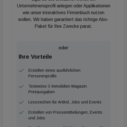
Mail-Postfach. Nach einem Beratungstermin, der
Unternehmensprofil anlegen oder Applikationen
wahlweise persönlich, per Video, online oder
wie unser interaktives Firmenbuch nutzen
wollen. Wir haben garantiert das richtige Abo-
telefonisch absolviert werden kann, ist der Weg
Paket für Ihre Zwecke parat.
zum Kauf frei. Mit nur wenigen Klicks ist das
Kaufanbot erstellt, wird digital unterschrieben und
automatisiert an den Verkäufer zur Annahme
oder
weitergeleitet. Nach Migration der Daten in den
Ihre Vorteile
Kaufvertrag erfolgt die beidseitige Unterfertigung in
(digitaler) Anwesenheit eines Notars.
Erstellen eines ausführlichen
Personenprofils
Testweise 3 Immobilien Magazin
Printausgaben
Lesezeichen für Artikel, Jobs und Events
Erstellen von Pressemitteilungen, Events
und Jobs