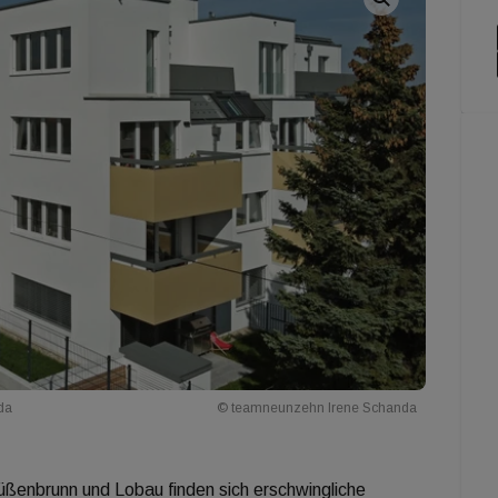
da
© teamneunzehn Irene Schanda
ßenbrunn und Lobau finden sich erschwingliche