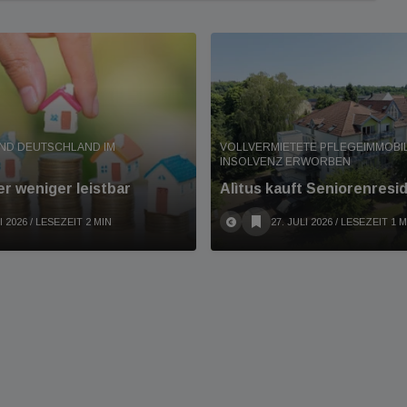
ND DEUTSCHLAND IM
VOLLVERMIETETE PFLEGEIMMOBIL
INSOLVENZ ERWORBEN
r weniger leistbar
Alìtus kauft Seniorenresi
I 2026
/ LESEZEIT 2 MIN
27. JULI 2026
/ LESEZEIT 1 M