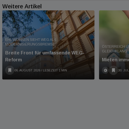
Weitere Artikel
EHL WOHNEN SIEHT WEG ALS
MODERNISIERUNGSBREMSE
ÖSTERREICH U
GLEICHKLANG
Breite Front für umfassende WEG-
Reform
Mieten imme
06. AUGUST 2026
/ LESEZEIT 1 MIN
30. JUL