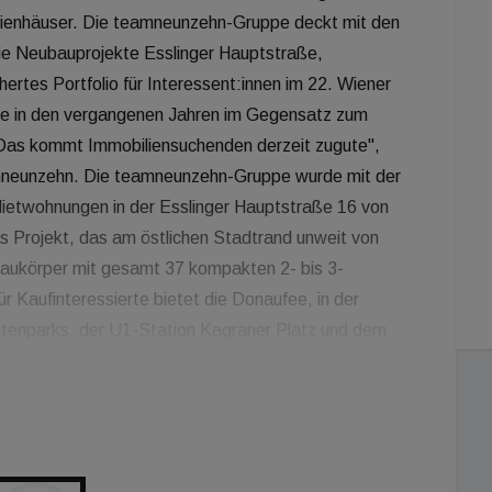
lienhäuser. Die teamneunzehn-Gruppe deckt mit den
ie Neubauprojekte Esslinger Hauptstraße,
rtes Portfolio für Interessent:innen im 22. Wiener
de in den vergangenen Jahren im Gegensatz zum
. Das kommt Immobiliensuchenden derzeit zugute",
amneunzehn. Die teamneunzehn-Gruppe wurde mit der
Mietwohnungen in der Esslinger Hauptstraße 16 von
as Projekt, das am östlichen Stadtrand unweit von
Baukörper mit gesamt 37 kompakten 2- bis 3-
Kaufinteressierte bietet die Donaufee, in der
ütenparks, der U1-Station Kagraner Platz und dem
wertige Neubauprojekt aus drei Baukörpern von
fertiggestellt und umfasst insgesamt 65 2- bis 3-
42 und 109 m². Alle Wohneinheiten verfügen über
errassen oder Eigengärten sowie Kellerabteile -
rben. teamneunzehn wurde kürzlich zudem von der