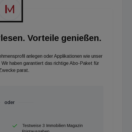
elhaus-Projekts beauftragt. Zwei Villen mit je 5
aweg 76 zum Verkauf.
lesen. Vorteile genießen.
nehmensprofil anlegen oder Applikationen wie unser
 Wir haben garantiert das richtige Abo-Paket für
 Zwecke parat.
oder
Testweise 3 Immobilien Magazin
Printausgaben