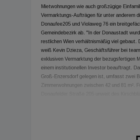
Mietwohnungen wie auch großzügige Einfami
Vermarktungs-Aufträgen für unter anderem d
Donaufee205 und Violaweg 76 ein breitgefäche
Gemeindebezirk ab. "In der Donaustadt wur
restlichen Wien verhältnismäßig viel gebaut
weiß Kevin Dzieza, Geschäftsführer bei te
exklusiven Vermarktung der bezugsfertigen 
einem institutionellen Investor beauftragt. D
Groß-Enzersdorf gelegen ist, umfasst zwei 
Zimmerwohnungen zwischen 42 und 81 m². Für 
Donaufelder Straße 205 unweit des Kirschbl
Donau Zentrum gelegen, Optionen. Das hoch
Projektentwickler 2Living wird mit März 2024 
Zimmerwohnungen mit Wohnflächen zwischen 
Freiflächen in Form von Loggien, Balkonen, T
optional sind auch PKW-Stellplätze zu erwe