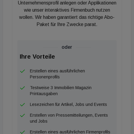
Selbsttests der Wartungs- und Serviceaufwand vor
Unternehmensprofil anlegen oder Applikationen
Ort reduziert werden.
wie unser interaktives Firmenbuch nutzen
wollen. Wir haben garantiert das richtige Abo-
Paket für Ihre Zwecke parat.
„Gemeinsam schaffen wir die Voraussetzungen,
Elektromobilität in der Breite zu etablieren und die
Dekarbonisierung des Gebäudesektors weiter zu
oder
beschleunigen“, erklärt Matthias Hartmann, CEO
Ihre Vorteile
der Techem Gruppe. Dr. Björn Dietrich, CEO von
Compleo Charging Solutions, verweist auf die tiefe
Erstellen eines ausführlichen
Verzahnung mit den Immobilienprozessen: Durch
Personenprofils
die Kombination beider Kernkompetenzen lasse
Testweise 3 Immobilien Magazin
sich Ladeinfrastruktur für Immobilienmanager
Printausgaben
künftig deutlich wirtschaftlicher, einfacher und
Lesezeichen für Artikel, Jobs und Events
effizienter planen und betreiben.
Erstellen von Pressemitteilungen, Events
und Jobs
Erstellen eines ausführlichen Firmenprofils