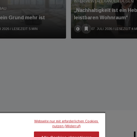
INTERVIEW | ALEXANDER DEGEN
BAU
„Nachhaltigkeit ist ein Heb
ein Grund mehr ist
leistbaren Wohnraum“
I 2026
/ LESEZEIT 5 MIN
07. JULI 2026
/ LESEZEIT 4 M
Webseite nur mit erforderlichen Cookies 
nutzen (Widerruf)
BILIEN MAGAZIN
ICH MÖCHTE...