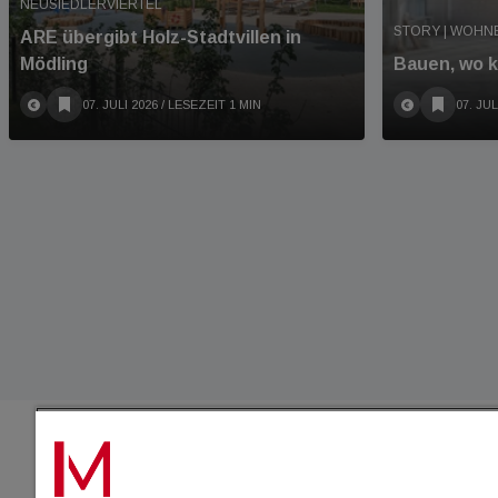
NEUSIEDLERVIERTEL
STORY | WOHN
ARE übergibt Holz-Stadtvillen in
Mödling
Bauen, wo k
07. JULI 2026
/ LESEZEIT 1 MIN
07. JUL
IMMO