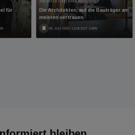
ARCHITEKTUR | RANKING
el für
Die Architekten, auf die Bauträger am
meisten vertrauen
IN
06. JULI 2026
/ LESEZEIT 3 MIN
Informiert bleiben.