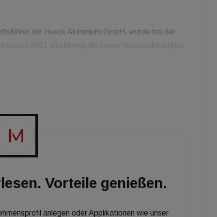
äftsführer der Hueck Aluminium GmbH, wurde bei der
nstituts 2021 einstimmig als neues Vorstandsmitglied
Pichler (Metallbau Wastler) und Thomas Sattler
insam mit dem Hueck Management will er, so AFI in
rategie der gelebten Partnerschaft in gewohnter Weise
sche Alu-Fenster- und Fassadenbranche im AFI
lesen. Vorteile genießen.
nehmensprofil anlegen oder Applikationen wie unser