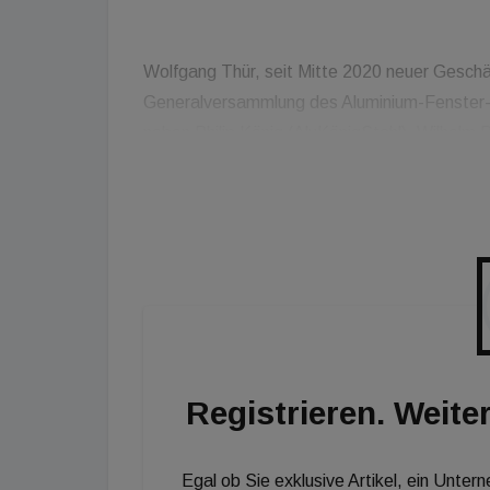
Wolfgang Thür, seit Mitte 2020 neuer Gesch
Generalversammlung des Aluminium-Fenster-I
neben Philip König (AluKönigStahl), Wilhelm 
(Gänsweider Metalltechnik) bestätigt. Geme
einer Mitteilung, entsprechend der Hueck-St
Kommunikationskonzepte für die österreichi
mitgestalten.
Registrieren. Weiter
Egal ob Sie exklusive Artikel, ein Unter