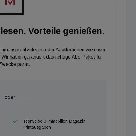
e von 6 Prozent. “Die Schere zwischen Angebots- und
n lohnt. Verkäufer:innen bekommen aktuell im Schnitt
 und acht Prozent weniger für eine Eigentumswohnung”,
lesen. Vorteile genießen.
s teilweise umgekehrt: Die Käufer:innen zahlten etwas
rktumfeld die Traumimmobilie zu sichern.”
nehmensprofil anlegen oder Applikationen wie unser
 Wir haben garantiert das richtige Abo-Paket für
 Zwecke parat.
oder
Testweise 3 Immobilien Magazin
Printausgaben