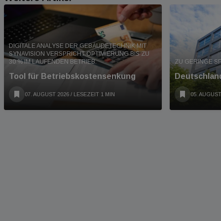
DIGITALE ANALYSE DER GEBÄUDETECHNIK MIT
SYNAVISION VERSPRICHT OPTIMIERUNG BIS ZU
30 % IM LAUFENDEN BETRIEB.
ZU GERINGE S
Tool für Betriebskostensenkung
Deutschland
07. AUGUST 2026
/ LESEZEIT 1 MIN
05. AUGUST