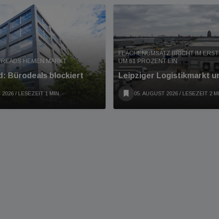
FLÄCHENUMSATZ BRICHT IM ERS
PREADS HEMEN MARKT
UM 61 PROZENT EIN
: Bürodeals blockiert
Leipziger Logistikmarkt u
 2026
/ LESEZEIT 1 MIN
05. AUGUST 2026
/ LESEZEIT 2 M