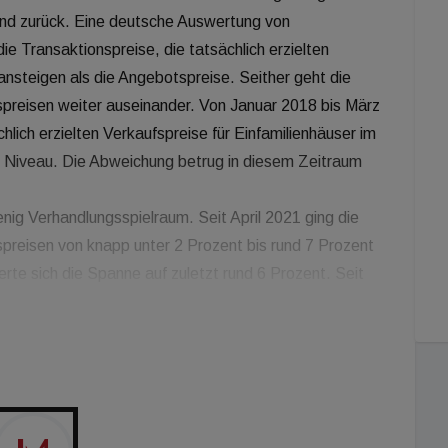
end zurück. Eine deutsche Auswertung von
 Transaktionspreise, die tatsächlich erzielten
ansteigen als die Angebotspreise. Seither geht die
preisen weiter auseinander. Von Januar 2018 bis März
lich erzielten Verkaufspreise für Einfamilienhäuser im
 Niveau. Die Abweichung betrug in diesem Zeitraum
enig Verhandlungsspielraum. Seit April 2021 ging die
reisen von knapp unter 2 Prozent bis rund 7 Prozent
rte sich die Spanne auf zuletzt rund 6 Prozent. Seit
 ihrem Höchststand im Sommer 2022 eine
chlich erzielbaren Transaktionspreisen erfahren. Die
t diesem Höchststand im Juni 2022 um rund 6,5
ein Einfamilienhaus gekauft haben, konnten trotz
icklung von plus 40 Prozent in tatsächlich erzielbaren