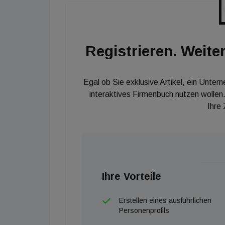
Das entspricht einer jährlichen Bruttorendit
Transaktionspreis zeigt, dass sich verhandel
vier Prozent weniger für ein Einfamilienhaus
Registrieren. Weiter
sagt Gesa Crockford. “Vor zwei Jahren war e
mehr als verlangt, um sich im umkämpften Ma
Egal ob Sie exklusive Artikel, ein Unter
interaktives Firmenbuch nutzen wollen.
Ihre
Ihre Vorteile
Erstellen eines ausführlichen
Personenprofils