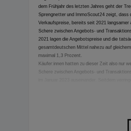
dem Frühjahr des letzten Jahres geht der Tr
Sprengnetter und ImmoScout24 zeigt, dass die
Verkaufspreise, bereits seit 2021 langsamer 
Schere zwischen Angebots- und Transaktions
2021 lagen die Angebotspreise und die tatsäch
gesamtdeutschen Mittel nahezu auf gleichem
maximal 1,3 Prozent.
Käufer:innen hatten zu dieser Zeit also nur w
Schere zwischen Angebots- und Transaktionsp
im Januar 2023 auseinander. Seitdem verringe
Januar 2018 haben Einfamilienhäuser bis zu
Wertsteigerung von knapp 50 Prozent in tatsä
Angebots- und Transaktionspreise gaben sei
Prozent nach. Käufer:innen, die Anfang 2018 
Preisrückgang eine durchschnittliche Wertentw
Transaktionspreisen realisieren.