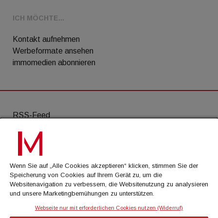
ICH MÖCHTE...
Kontakt aufnehmen
Werbeformate ansehen
immomedien abonnieren
RSS-Feed
AGB
Datenschutz
Wenn Sie auf „Alle Cookies akzeptieren“ klicken, stimmen Sie der
Kontakt
Speicherung von Cookies auf Ihrem Gerät zu, um die
Websitenavigation zu verbessern, die Websitenutzung zu analysieren
Impressum
und unsere Marketingbemühungen zu unterstützen.
Mediadaten
Webseite nur mit erforderlichen Cookies nutzen (Widerruf)