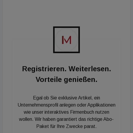
Fasangasse durch eine Gewerbeeinheit, deren zwei
Ebenen sich perfekt für Büro- oder Praxisflächen
eignen. Zu den über 500 m² Nutzfläche stehen auch
20 Garagenplätze zur Verfügung.
Registrieren. Weiterlesen.
Vorteile genießen.
Egal ob Sie exklusive Artikel, ein
Unternehmensprofil anlegen oder Applikationen
wie unser interaktives Firmenbuch nutzen
wollen. Wir haben garantiert das richtige Abo-
Paket für Ihre Zwecke parat.