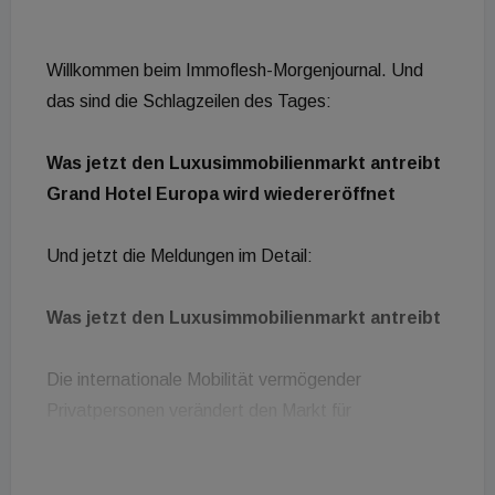
Willkommen beim Immoflesh-Morgenjournal. Und
das sind die Schlagzeilen des Tages:
Was jetzt den Luxusimmobilienmarkt antreibt
Grand Hotel Europa wird wiedereröffnet
Und jetzt die Meldungen im Detail:
Was jetzt den Luxusimmobilienmarkt antreibt
Die internationale Mobilität vermögender
Privatpersonen verändert den Markt für
Luxusimmobilien zunehmend. Das zeigt ein neues
Whitepaper der PKF hospitality group und des