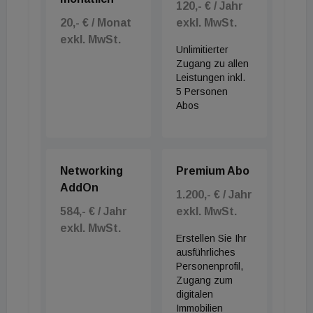
120,- € / Jahr
20,- € / Monat
exkl. MwSt.
Das bereits 1869 eröffnete Grand Hotel Europa
exkl. MwSt.
zählt zu den bekanntesten Hotels Innsbrucks und
Unlimitierter
war über Jahrzehnte eine der ersten Adressen der
Zugang zu allen
Leistungen inkl.
Stadt. Für den Betrieb wurde bereits ein
5 Personen
langfristiger Vertrag abgeschlossen. Nach der
Abos
Revitalisierung soll das Hotel im Jahr 2029 mit rund
120 Zimmern wiedereröffnen.
Networking
Premium Abo
Das waren die Meldungen dieses Morgens.
AddOn
1.200,- € / Jahr
Was weiter im Tag passiert, lesen Sie ab 14
584,- € / Jahr
exkl. MwSt.
Uhr auf immomedien.at
exkl. MwSt.
Erstellen Sie Ihr
ausführliches
Personenprofil,
Zugang zum
digitalen
Immobilien