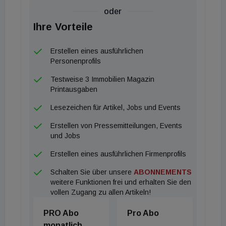
Käufer schätzen dabei neben exklusiver
oder
Ausstattung vor allem professionelle
Ihre Vorteile
Dienstleistungen, Sicherheit und internationale
Qualitätsstandards.
Erstellen eines ausführlichen
Personenprofils
Grand Hotel Europa in Innsbruck wird
Testweise 3 Immobilien Magazin
wiedereröffnet
Printausgaben
Lesezeichen für Artikel, Jobs und Events
Für das traditionsreiche Grand Hotel Europa in
Erstellen von Pressemitteilungen, Events
Innsbruck steht die Zukunft fest. Das internationale
und Jobs
Immobilienberatungsunternehmen Christie & Co hat
Erstellen eines ausführlichen Firmenprofils
erfolgreich einen Betreiber für das historische Haus
Schalten Sie über unsere
ABONNEMENTS
gefunden. Künftig wird das Hotel gemeinsam mit
weitere Funktionen frei und erhalten Sie den
Minor Hotels revitalisiert und unter der Premium-
vollen Zugang zu allen Artikeln!
Marke NH Collection Hotels & Resorts neu
PRO Abo
Pro Abo
positioniert.
monatlich