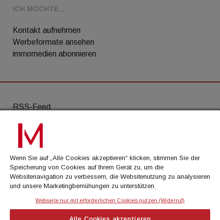
ICH MÖCHTE...
Kontakt aufnehmen
Werbeformate ansehen
immomedien abonnieren
RSS-Feed
AGB
Datenschutz
Wenn Sie auf „Alle Cookies akzeptieren“ klicken, stimmen Sie der
Kontakt
Speicherung von Cookies auf Ihrem Gerät zu, um die
Websitenavigation zu verbessern, die Websitenutzung zu analysieren
Impressum
und unsere Marketingbemühungen zu unterstützen.
Mediadaten
Webseite nur mit erforderlichen Cookies nutzen (Widerruf)
Alle Cookies akzeptieren