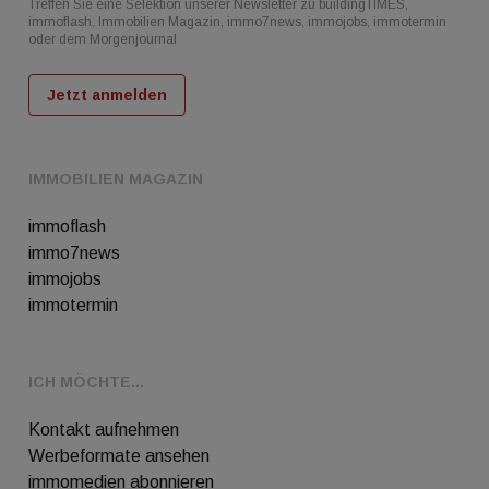
Treffen Sie eine Selektion unserer Newsletter zu buildingTIMES,
immoflash, Immobilien Magazin, immo7news, immojobs, immotermin
oder dem Morgenjournal
Jetzt anmelden
IMMOBILIEN MAGAZIN
immoflash
immo7news
immojobs
immotermin
ICH MÖCHTE...
Kontakt aufnehmen
Werbeformate ansehen
immomedien abonnieren