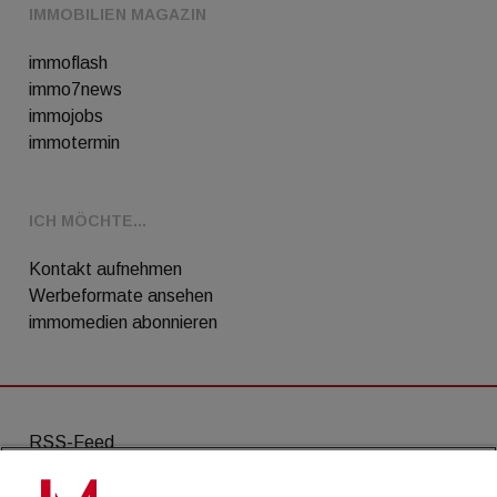
IMMOBILIEN MAGAZIN
immoflash
immo7news
immojobs
immotermin
ICH MÖCHTE...
Kontakt aufnehmen
Werbeformate ansehen
immomedien abonnieren
RSS-Feed
AGB