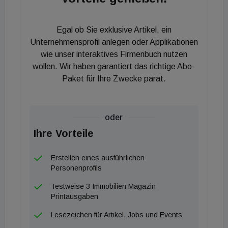
Office. Klemens Hallmann, Unternehmer, Investor
und alleiniger Eigentümer der Süba - Hauptpartner
Egal ob Sie exklusive Artikel, ein
des Wiener Real Estate Salons – über die
Unternehmensprofil anlegen oder Applikationen
Wichtigkeit von Nachhaltigkeit gerade in der
wie unser interaktives Firmenbuch nutzen
wollen. Wir haben garantiert das richtige Abo-
Immobilien-Branche: „Wir wollen einen Beitrag zur
Paket für Ihre Zwecke parat.
Klimaneutralität leisten und auch andere
Immobilienunternehmen inspirieren, diesen Weg
einzuschlagen. Energieeffiziente, klimaneutrale
oder
Gebäude sind die Zukunft. Bei unseren Neubauten
Ihre Vorteile
verzichten wir schon seit vielen Jahren auf fossile
Energieträger. Gleichzeitig werden bei unseren
Erstellen eines ausführlichen
Projekten durch den Einsatz moderner
Personenprofils
Technologien die laufenden Energiekosten gesenkt
Testweise 3 Immobilien Magazin
und damit auch das Wohnen für Menschen
Printausgaben
leistbarer gemacht.“ Süba , Msci, Corum Asset
Lesezeichen für Artikel, Jobs und Events
Management, Ratisbona Handelsimmobilien,