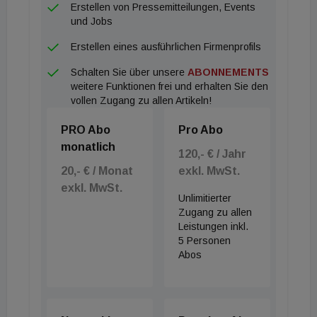
Erstellen von Pressemitteilungen, Events
Revetas, W5-Group, Greeninfra und Heise Haus
und Jobs
präsentierten oder nahmen an
Erstellen eines ausführlichen Firmenprofils
Podiumsdiskussionen teil, zu welchen internationale
Schalten Sie über unsere
ABONNEMENTS
Immobilen-Expert:innen und Investor:innen wie
weitere Funktionen frei und erhalten Sie den
Wimmer Family Office, Marwitz Family Office, ZAR
vollen Zugang zu allen Artikeln!
Holding, Kgal, 6B47 geladen waren. Wie auch bei
PRO Abo
Pro Abo
den letzten Wiener Real Estate Salons war eine
monatlich
Podiumsdiskussion dem wichtigen Thema
120,- € / Jahr
20,- € / Monat
exkl. MwSt.
Nachhaltigkeit gewidmet und ein weiteres Panel mit
exkl. MwSt.
internationalen Family Office fand zum Thema
Unlimitierter
Internationale Trends in der Immobilienwirtschaft
Zugang zu allen
Leistungen inkl.
statt. Moderiert wurden die Panels von Peter
5 Personen
Engert von der Österreichischen Gesellschaft für
Abos
Nachhaltige Immobilienwirtschaft und Daniela Witt-
Dörring von Weber Rechtsanwälte.