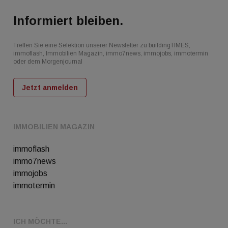
Informiert bleiben.
Treffen Sie eine Selektion unserer Newsletter zu buildingTIMES,
immoflash, Immobilien Magazin, immo7news, immojobs, immotermin
oder dem Morgenjournal
Jetzt anmelden
IMMOBILIEN MAGAZIN
immoflash
immo7news
immojobs
immotermin
ICH MÖCHTE...