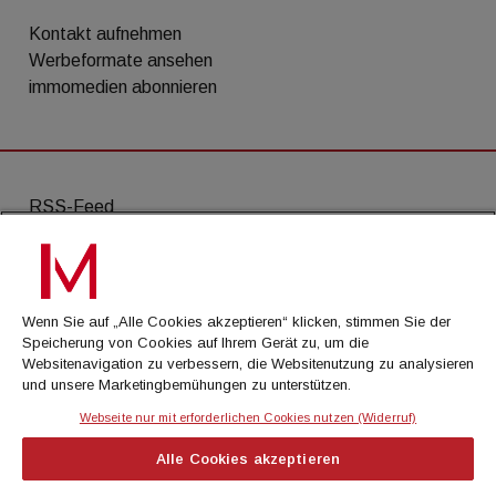
Kontakt aufnehmen
Werbeformate ansehen
immomedien abonnieren
RSS-Feed
AGB
Datenschutz
Wenn Sie auf „Alle Cookies akzeptieren“ klicken, stimmen Sie der
Kontakt
Speicherung von Cookies auf Ihrem Gerät zu, um die
Websitenavigation zu verbessern, die Websitenutzung zu analysieren
Impressum
und unsere Marketingbemühungen zu unterstützen.
Mediadaten
Webseite nur mit erforderlichen Cookies nutzen (Widerruf)
Alle Cookies akzeptieren
© Cachalot Media House GmbH - Alle Rechte
vorbehalten