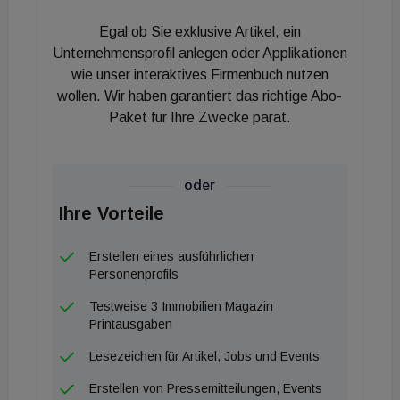
Erstbezugsneubauwohnungen erstmals im
Egal ob Sie exklusive Artikel, ein
Durchschnitt billiger, berichtet Martin Denner,
Unternehmensprofil anlegen oder Applikationen
Abteilungsleiter Research. „In den Bezirken 3., 4.,
wie unser interaktives Firmenbuch nutzen
wollen. Wir haben garantiert das richtige Abo-
5., 8., 9., 11., 13., 14., 15., 16., 18. gingen die
Paket für Ihre Zwecke parat.
Preise um rund 3,6 Prozent zurück“.
Aktuell ist der Wiener Wohnungsmarkt daher
sowohl auf Käufer:innen- als auch auf
oder
Verkäufer:innenseite von einer stark abwartenden
Ihre Vorteile
Haltung geprägt. Kein Wunder mit der KIM-
Verordnung. Sonja Kaspar, Otto-Abteilungsleiterin
Erstellen eines ausführlichen
Immobilienvermarktung Wohnen: „Auf Käuferseite
Personenprofils
haben die aktuell verschärften
Testweise 3 Immobilien Magazin
Kreditvergabevorschriften und das steigende
Printausgaben
Zinsniveau dazu geführt, dass für viele private
Lesezeichen für Artikel, Jobs und Events
Kaufwillige der Traum vom Eigenheim derzeit
Erstellen von Pressemitteilungen, Events
finanziell nicht mehr realisierbar ist. Viele warten