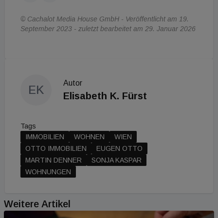
© Cachalot Media House GmbH - Veröffentlicht am 19.
September 2023 - zuletzt bearbeitet am 29. Januar 2026
Autor
EK
Elisabeth K. Fürst
Tags
IMMOBILIEN
WOHNEN
WIEN
OTTO IMMOBILIEN
EUGEN OTTO
MARTIN DENNER
SONJA KASPAR
WOHNUNGEN
Weitere Artikel