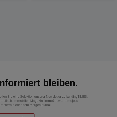
Informiert bleiben.
effen Sie eine Selektion unserer Newsletter zu buildingTIMES,
mmoflash, Immobilien Magazin, immo7news, immojobs,
mmotermin oder dem Morgenjournal