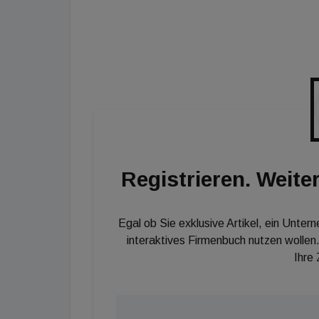
Warum die Klimaziele im Gebäudesektor gehö
anmelden: Einfach auf [url=http://immoseven
klicken, Daten eingeben und abonnieren. Sc
wichtigsten Nachrichten der Woche in unse
Registrieren. Weiter
Egal ob Sie exklusive Artikel, ein Unter
interaktives Firmenbuch nutzen wollen.
Ihre