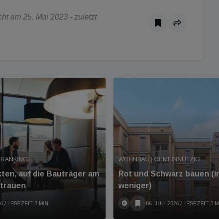
t am 25. Mai 2023 - zuletzt
 RANKING
WOHNBAU | GEMEINNÜTZIG
kten, auf die Bauträger am
Rot und Schwarz bauen (
rtrauen
weniger)
26
/ LESEZEIT 3 MIN
06. JULI 2026
/ LESEZEIT 3 M