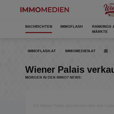
NACHRICHTEN
IMMOFLASH
RANKINGS 
MÄRKTE
IMMOFLASH.AT
IMMOMEDIEN.AT
Wiener Palais verka
MORGEN IN DEN IMMO7 NEWS:
Ein Wiener Palais ging kürzlich über den Lad
und wer der Käufer:in bzw. Verkäufer:in ist