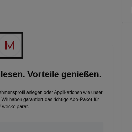
rig wackeln. So können Sie sich bei den immo7 News
.at/newsletteranmeldung.html]immoseven.at[/url]
hon werden Sie jeden Freitagmorgen mit den
rem Web-TV-Format versorgt!
lesen. Vorteile genießen.
nehmensprofil anlegen oder Applikationen wie unser
 Wir haben garantiert das richtige Abo-Paket für
 Zwecke parat.