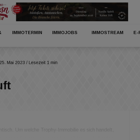
&
IMMOTERMIN
IMMOJOBS
IMMOSTREAM
E-
25. Mai 2023
/ Lesezeit 1 min
uft
entisch. Um welche Trophy-Immobilie es sich handelt,
, das sehen Sie morgen in den Immo7 News. Außerdem: