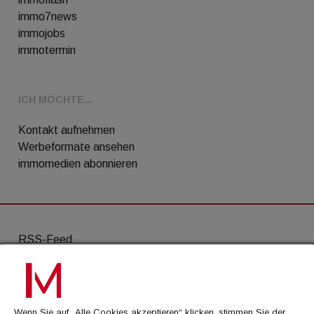
immo7news
immojobs
immotermin
ICH MÖCHTE...
Kontakt aufnehmen
Werbeformate ansehen
immomedien abonnieren
RSS-Feed
AGB
Datenschutz
Wenn Sie auf „Alle Cookies akzeptieren“ klicken, stimmen Sie der