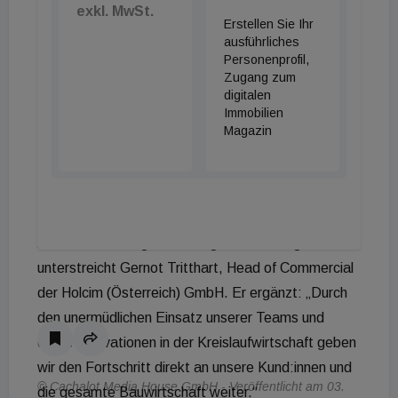
exkl. MwSt.
Durchschnittswerte herangezogen werden konnten,
Erstellen Sie Ihr
ausführliches
ermöglichen die produktspezifischen Daten nun eine
Personenprofil,
fundierte und belastbare Gebäudeökobilanzierung.
Zugang zum
Dieser exakte Nachweis erweist sich als
digitalen
Immobilien
wesentlicher Vorteil bei Zertifizierungssystemen wie
Magazin
DGNB, ÖGNI, SGNI, LEED oder Breeam.
„Unsere neuen EPDs zeigen schwarz auf weiß:
Dekarbonisierung ist bei Holcim keine
Absichtserklärung, sondern gelebter Alltag“,
unterstreicht Gernot Tritthart, Head of Commercial
der Holcim (Österreich) GmbH. Er ergänzt: „Durch
den unermüdlichen Einsatz unserer Teams und
echte Innovationen in der Kreislaufwirtschaft geben
wir den Fortschritt direkt an unsere Kund:innen und
© Cachalot Media House GmbH - Veröffentlicht am 03.
die gesamte Bauwirtschaft weiter.“