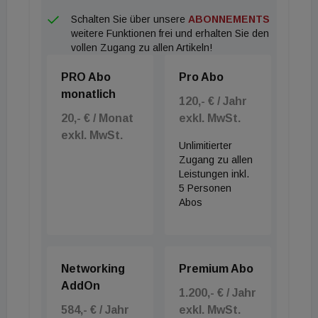
Branchenreferenz um mindestens 30 Prozent und
Schalten Sie über unsere
ABONNEMENTS
weitere Funktionen frei und erhalten Sie den
erfüllen die Kriterien der EU-Taxonomie-
vollen Zugang zu allen Artikeln!
Verordnung.
PRO Abo
Pro Abo
monatlich
Relevanz für die Gebäudeökobilanzierung
120,- € / Jahr
20,- € / Monat
exkl. MwSt.
Für Branchenentscheidungsträger:innen sowie
exkl. MwSt.
Unlimitierter
Bauträger und Bauherren schafft die Verfügbarkeit
Zugang zu allen
dieser unabhängig verifizierten Daten ein hohes
Leistungen inkl.
5 Personen
Maß an Transparenz und löst zentrale
Abos
Dokumentationsanforderungen. Die neuen
Kennwerte stehen ab sofort als Inputdaten für
nachgelagerte Downstream-EPDs zur Verfügung,
Networking
Premium Abo
beispielsweise für die Herstellung von
AddOn
1.200,- € / Jahr
Transportbeton oder Betonfertigteilen. Wo bisher
584,- € / Jahr
exkl. MwSt.
oft nur ungenaue Industrie- oder internationale