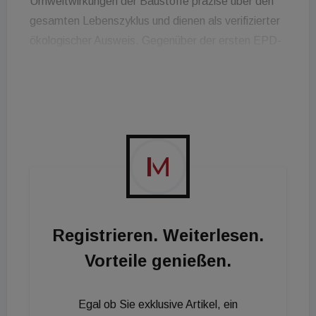
Umweltwirkungen der Baustoffe präzise über den
gesamten Lebenszyklus und dienen als verifizierter
ökologischer Ausweis. Gegenüber der ersten EPD-
Generation aus dem Jahr 2023 sank das
durchschnittliche Globale Erwärmungspotenzial
(GWP) des Sortiments um mehr als 17 Prozent. Für
Planer:innen und Architekt:innen bedeutet dies,
dass sich der Fortschritt direkt auf Gebäudeebene
in den Ökobilanzen abbilden lässt.
Effizienzsteigerung in der Zementproduktion
Registrieren. Weiterlesen.
Die Reduktion der Emissionswerte basiert im
Vorteile genießen.
Wesentlichen auf kontinuierlichen Investitionen in
die Produktions- und Prozesstechnologien an den
Egal ob Sie exklusive Artikel, ein
Werksstandorten Mannersdorf und Retznei. Die