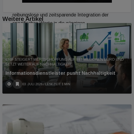
Platform hinterlegt. Dies gewährleistet eine
reibungslose und zeitsparende Integration der
Weitere Artikel
spezifischen Werte in die gängigen
Bilanzierungstools der Gebäudetechnik. Die
kontinuierliche Bereitstellung wissenschaftlich
fundierter Daten signalisiert einen wichtigen Schritt
auf dem Weg zur langfristigen Realisierung
CRIF STEIGERT WERTSCHÖPFUNG AUF 887 MILLIONEN EURO UND
SETZT WEITER AUF NACHHALTIGKEIT.
klimaneutraler Bauprojekte.
Informationsdienstleister pusht Nachhaltigkeit
03. JULI 2026
/ LESEZEIT 1 MIN