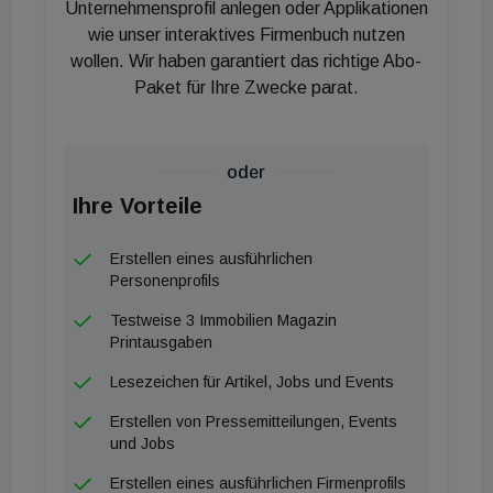
Unternehmensprofil anlegen oder Applikationen
Betriebe fokussieren sich verstärkt auf die
wie unser interaktives Firmenbuch nutzen
Kreislaufwirtschaft, indem sie den Einsatz
wollen. Wir haben garantiert das richtige Abo-
alternativer Rohmaterialien sowie
Paket für Ihre Zwecke parat.
Ersatzbrennstoffe forcieren und Strom aus
erneuerbaren Quellen nutzen. Allein im Jahr 2025
oder
wurden im Zuge dieser Verfahren mehr als 400.000
Ihre Vorteile
Tonnen Baurestmassen vor der Deponierung
bewahrt und stattdessen in der Klinker- und
Erstellen eines ausführlichen
Zementproduktion verwertet. Besonders die CEM
Personenprofils
II/C-Zemente setzen hierbei mit GWP-Werten von
Testweise 3 Immobilien Magazin
deutlich unter 300 kg CO2 pro Tonne neue
Printausgaben
Maßstäbe am österreichischen Markt und
Lesezeichen für Artikel, Jobs und Events
unterschreiten die bisher verfügbaren
Erstellen von Pressemitteilungen, Events
Branchenvergleichswerte deutlich. Zudem
und Jobs
reduzieren die spezifischen ECOPlanet-Zemente
Erstellen eines ausführlichen Firmenprofils
den CO2-Fußabdruck gegenüber der