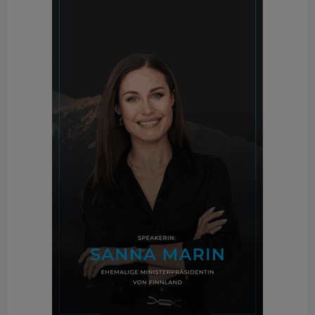
Die Richtlinie verschiebt den Fokus von der reinen
Betriebsenergie hin zum gesamten Lebenszyklus-
Treibhauspotenzial eines Bauwerks. Die
transparenten Kennwerte fungieren hier als
wichtiges Optimierungswerkzeug und unterstützen
die öffentliche Hand bei der Erarbeitung nationaler
Benchmarks.
Integration in digitale Bilanzierungstools
Die aktualisierten Umweltproduktdeklarationen für
die Zemente und Betonzusatzstoffe können direkt
über die Unternehmenswebsite bezogen werden.
Um den Workflow für Ingenieure und Fachplaner zu
erleichtern, sind die Daten zudem in den
Datenbanken der Bau EPD GmbH sowie der ECO