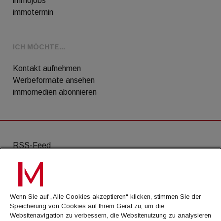
immojobs
immotermin
ICH MÖCHTE...
Kontakt aufnehmen
Werbeformate ansehen
immomedien abonnieren
RSS-Feed
AGB
Datenschutz
Wenn Sie auf „Alle Cookies akzeptieren“ klicken, stimmen Sie der
Kontakt
Speicherung von Cookies auf Ihrem Gerät zu, um die
Websitenavigation zu verbessern, die Websitenutzung zu analysieren
Impressum