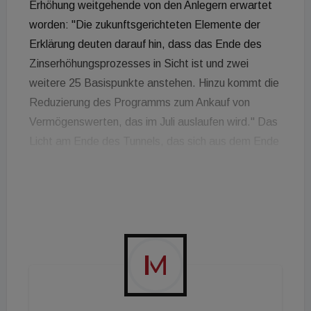
Erhöhung weitgehende von den Anlegern erwartet
worden: "Die zukunftsgerichteten Elemente der
Erklärung deuten darauf hin, dass das Ende des
Zinserhöhungsprozesses in Sicht ist und zwei
weitere 25 Basispunkte anstehen. Hinzu kommt die
Reduzierung des Programms zum Ankauf von
Vermögenswerten, das im Juli auslaufen wird." Das
Licht am Ende des Tunnels, das sich aus dem Ende
der Zinserhöhungen ergibt, dürfte die Märkte für
festverzinsliche Wertpapiere im Allgemeinen
unterstützen. "Das Ende der Reinvestitionen im
Rahmen des Asset Purchase Programme (APP)
dürfte die Renditen derjenigen staatlichen
Emittenten, die am meisten von dem Programm
profitiert haben, d.h. der so genannten
Peripherieländer, unter Aufwärtsdruck setzen,