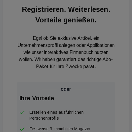
zumal diese bisher keine Anzeichen von Stress
Registrieren. Weiterlesen.
aufgrund der Quantitativen Straffung gezeigt
Vorteile genießen.
haben", so Kevin Thozet.
Egal ob Sie exklusive Artikel, ein
Unternehmensprofil anlegen oder Applikationen
wie unser interaktives Firmenbuch nutzen
wollen. Wir haben garantiert das richtige Abo-
Paket für Ihre Zwecke parat.
oder
Ihre Vorteile
Erstellen eines ausführlichen
Personenprofils
Testweise 3 Immobilien Magazin