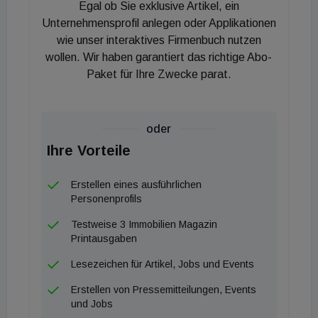
Egal ob Sie exklusive Artikel, ein
unentschlossen. Sie hadern, ob sie das aktuelle
Unternehmensprofil anlegen oder Applikationen
Zinsniveau akzeptieren oder lieber auf eine
wie unser interaktives Firmenbuch nutzen
wollen. Wir haben garantiert das richtige Abo-
mögliche Zinssenkung warten sollen. Auf die Frage,
Paket für Ihre Zwecke parat.
ob Kaufinteressent:innen den gestiegenen Zins
gezielt für Preisverhandlungen mit den
Immobilieneigentümer:innen nutzen, antworten 74,8
oder
Prozent der Befragten mit einem klaren Ja.
Ihre Vorteile
Lediglich 6,8 Prozent der potenziellen Käufer:innen
nutzen das höhere Zinsniveau dagegen gar nicht als
Erstellen eines ausführlichen
Argument, um den Angebotspreis der Immobilie
Personenprofils
nachträglich zu senken. In 18,5 Prozent der Fälle ist
Testweise 3 Immobilien Magazin
die neue Zinslage teilweise ein Grund, um den
Printausgaben
Verkaufspreis der Immobilie zu verhandeln. In 21,6
Lesezeichen für Artikel, Jobs und Events
Prozent der Fälle sind Immobilieneigentümer:innen
Erstellen von Pressemitteilungen, Events
derzeit noch nicht bereit, von ihrem ursprünglich
und Jobs
anvisierten Angebotspreis abzurücken. Nur 7,2