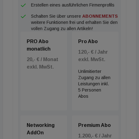
Erstellen eines ausführlichen Firmenprofils
Prozent der Verkäufer:innen lösen sich von ihren
Schalten Sie über unsere
ABONNEMENTS
alten Preisvorstellungen und senken den
weitere Funktionen frei und erhalten Sie den
Angebotspreis. Mit 71,2 Prozent ist die Mehrheit
vollen Zugang zu allen Artikeln!
der Eigentümer:innen jedoch noch unentschlossen,
PRO Abo
Pro Abo
ob sie den Preis an die neuen Gegebenheiten
monatlich
anpassen sollen oder nicht. Hier sind
120,- € / Jahr
20,- € / Monat
exkl. MwSt.
Preisverhandlungen mit Interessenten sehr
exkl. MwSt.
wahrscheinlich.
Unlimitierter
Zugang zu allen
Leistungen inkl.
5 Personen
Abos
Networking
Premium Abo
AddOn
1.200,- € / Jahr