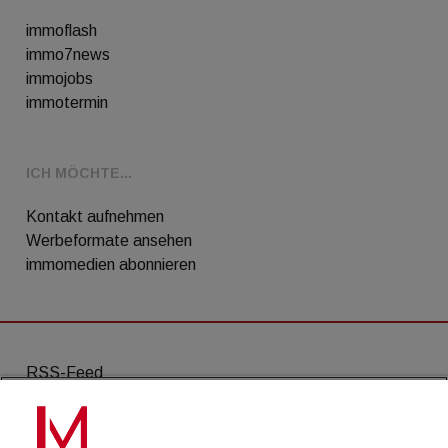
immoflash
immo7news
immojobs
immotermin
ICH MÖCHTE...
Kontakt aufnehmen
Werbeformate ansehen
immomedien abonnieren
RSS-Feed
AGB
Datenschutz