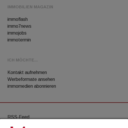
IMMOBILIEN MAGAZIN
immoflash
immo7news
immojobs
immotermin
ICH MÖCHTE...
Kontakt aufnehmen
Werbeformate ansehen
immomedien abonnieren
RSS-Feed
AGB