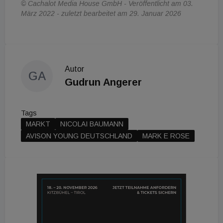
© Cachalot Media House GmbH - Veröffentlicht am 03.
März 2022 - zuletzt bearbeitet am 29. Januar 2026
Autor
GA
Gudrun Angerer
Tags
MARKT
NICOLAI BAUMANN
AVISON YOUNG DEUTSCHLAND
MARK E ROSE