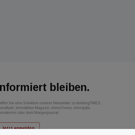
Informiert bleiben.
effen Sie eine Selektion unserer Newsletter zu buildingTIMES,
mmoflash, Immobilien Magazin, immo7news, immojobs,
mmotermin oder dem Morgenjournal
Jetzt anmelden