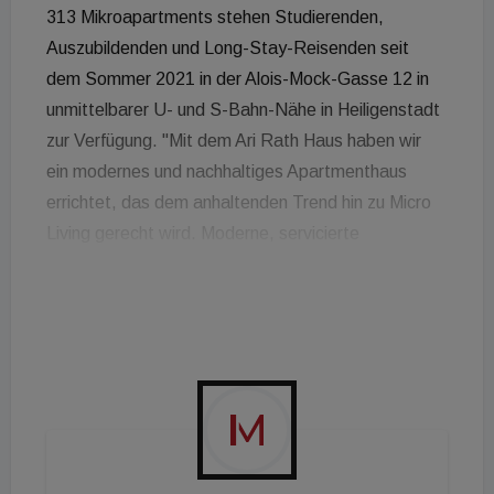
313 Mikroapartments stehen Studierenden,
Auszubildenden und Long-Stay-Reisenden seit
dem Sommer 2021 in der Alois-Mock-Gasse 12 in
unmittelbarer U- und S-Bahn-Nähe in Heiligenstadt
zur Verfügung. "Mit dem Ari Rath Haus haben wir
ein modernes und nachhaltiges Apartmenthaus
errichtet, das dem anhaltenden Trend hin zu Micro
Living gerecht wird. Moderne, servicierte
Apartments, eine optimale Anbindung an den
öffentlichen Verkehr und die Nähe zur Natur sorgen
für eine optimale Lebensqualität der
Bewohner:innen", resümiert Johannes Mayr,
Strabag Real Estate Geschäftsführer. Der
SMARTments-Mix in Heiligenstadt ist Teil eines
gemeinsam von Strabag Real Estate und GBI
errichteten Areals. Zu diesem gehören ein von der