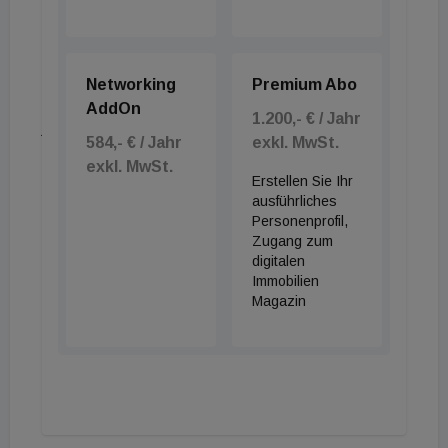
Post. 2005 nahm Ari Rath neben der israelischen
wieder die österreichische Staatsbürgerschaft an
und lebte bis zu seinem Tod 2017 in seiner
Networking
Premium Abo
Geburtsstadt. "Mit dem Ari Rath Haus bekommt er
AddOn
1.200,- € / Jahr
jetzt eine besondere Würdigung, denn der
584,- € / Jahr
exkl. MwSt.
Austausch mit jungen Menschen war ihm stets ein
exkl. MwSt.
Erstellen Sie Ihr
Anliegen", betont Schoeps.
ausführliches
Personenprofil,
Zugang zum
digitalen
Immobilien
Magazin