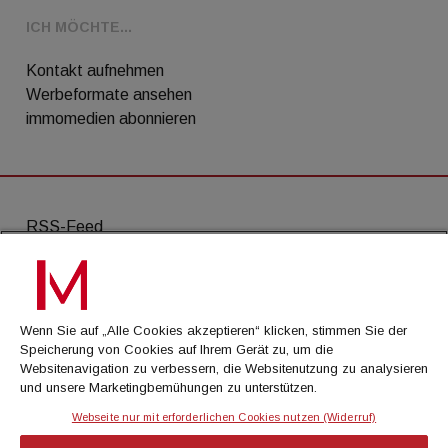
ICH MÖCHTE...
Kontakt aufnehmen
Werbeformate ansehen
immomedien abonnieren
RSS-Feed
AGB
Datenschutz
Wenn Sie auf „Alle Cookies akzeptieren“ klicken, stimmen Sie der
Kontakt
Speicherung von Cookies auf Ihrem Gerät zu, um die
Websitenavigation zu verbessern, die Websitenutzung zu analysieren
Impressum
und unsere Marketingbemühungen zu unterstützen.
Mediadaten
Webseite nur mit erforderlichen Cookies nutzen (Widerruf)