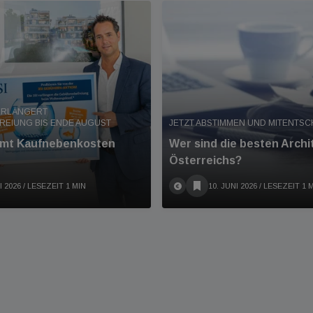
ERLÄNGERT
EIUNG BIS ENDE AUGUST
JETZT ABSTIMMEN UND MITENTSC
mmt Kaufnebenkosten
Wer sind die besten Archi
Österreichs?
I 2026
/ LESEZEIT 1 MIN
10. JUNI 2026
/ LESEZEIT 1 