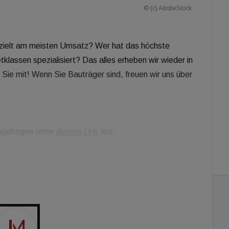
© (c) AdobeStock
rzielt am meisten Umsatz? Wer hat das höchste
lassen spezialisiert? Das alles erheben wir wieder in
Sie mit! Wenn Sie Bauträger sind, freuen wir uns über
Fragebogen unter
diesem Link
aus.
gebogen bis spätestens 7. Jänner 2026 aus und an
-medien.at . Das Ranking erscheint in der Ausgabe 1-2
 auf Ihre Teilnahme!