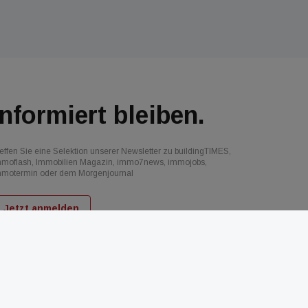
Informiert bleiben.
effen Sie eine Selektion unserer Newsletter zu buildingTIMES,
mmoflash, Immobilien Magazin, immo7news, immojobs,
mmotermin oder dem Morgenjournal
Jetzt anmelden
d
AGB
Datenschutz
Kontakt
Impressum
Mediadaten