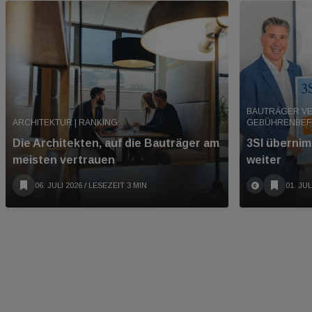
BAUTRÄGER V
ARCHITEKTUR | RANKING
GEBÜHRENBEFR
Die Architekten, auf die Bauträger am
3SI überni
meisten vertrauen
weiter
06. JULI 2026
/ LESEZEIT 3 MIN
01. JUL