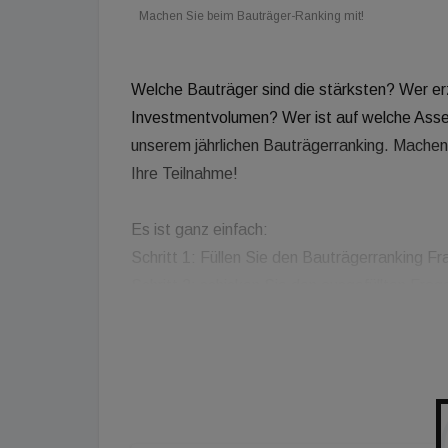
Machen Sie beim Bauträger-Ranking mit!
Welche Bauträger sind die stärksten? Wer e
Investmentvolumen? Wer ist auf welche Assetk
unserem jährlichen Bauträgerranking. Machen 
Ihre Teilnahme!
Es ist ganz einfach:
Schritt 1: Füllen Sie den Bauträgerranking 
Schritt 2: schicken Sie den ausgefüllten Fra
ranking@imv-medien.at
.
Rückfragen richten Sie bitte an ranking@imv
des Immobilien Magazins 2026. Wir freuen uns