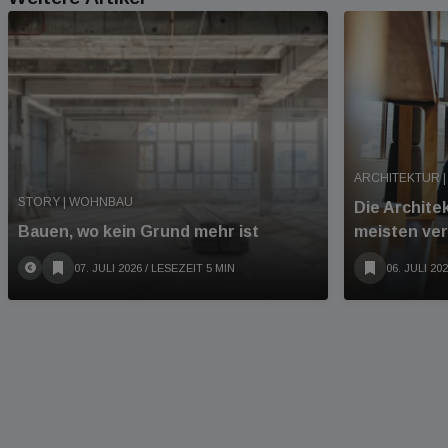
ARCHITEKTUR |
STORY | WOHNBAU
Die Archite
Bauen, wo kein Grund mehr ist
meisten ve
07. JULI 2026
/ LESEZEIT 5 MIN
06. JULI 20