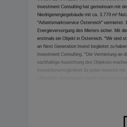
Investment Consulting hat gemeinsam mit de
Niedrigenergiegebäude mit ca. 3.770 m² Nutzfl
"Arbeitsmarktservice Österreich" vermietet. 
Energieversorgung des Mieters sicher. Mit d
erstmals ein Objekt in Österreich. "Wir sind 
an Next Generation Invest begleitet zu haben
Investment Consulting. "Die Vermietung an di
nachhaltige Ausrichtung des Objektes machen
Investitionsmöglichkeit für jeden Investor m
öffentliche Verkehrsnetz bietet eine hervor
der umliegenden Gebiete. "Ich freue mich seh
Beratung im Verkaufsprozess zu einem erfolg
Scheibelauer, Transaktionsmanagerin und Ges
gesamten Team von Next Generation Invest
der Kanzlei Tiefenthaler Gnesda Rechtsanwäl
Scheibelauer.