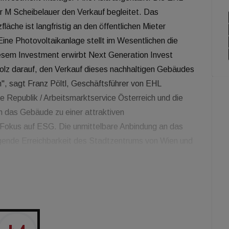
r M Scheibelauer den Verkauf begleitet. Das
äche ist langfristig an den öffentlichen Mieter
Eine Photovoltaikanlage stellt im Wesentlichen die
iesem Investment erwirbt Next Generation Invest
stolz darauf, den Verkauf dieses nachhaltigen Gebäudes
", sagt Franz Pöltl, Geschäftsführer von EHL
e Republik / Arbeitsmarktservice Österreich und die
 das Gebäude zu einer attraktiven
it Fokus auf ESG. Die unmittelbare Anbindung an das
ragende Erreichbarkeit des Stadtzentrums von Wien und
r, dass meine Initiative und die damit einhergehende
reichen Abschluss geführt haben", sagt Martina
chäftsführerin der Verkäuferin. "Mein Dank gilt dem
, BDO Austria, EHL Immobilien Management, sowie
te für die außerordentlich gute Zusammenarbeit", so