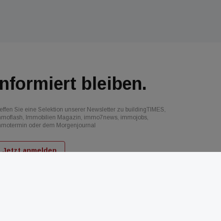
Informiert bleiben.
effen Sie eine Selektion unserer Newsletter zu buildingTIMES,
mmoflash, Immobilien Magazin, immo7news, immojobs,
mmotermin oder dem Morgenjournal
Jetzt anmelden
d
AGB
Datenschutz
Kontakt
Impressum
Mediadaten