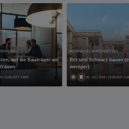
 RANKING
WOHNBAU | GEMEINNÜTZIG
kten, auf die Bauträger am
Rot und Schwarz bauen (
rtrauen
weniger)
26
/ LESEZEIT 3 MIN
06. JULI 2026
/ LESEZEIT 3 M