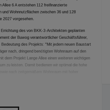
 Allee 6 A entstehen 112 freifinanzierte
n und Wohnnutzflächen zwischen 36 und 128
nde 2027 vorgesehen.
Errichtung des von BKK-3-Architekten geplanten
pment der Buwog verantwortlicher Geschäftsführer,
he Bedeutung des Projekts: "Mit jedem neuen Baustart
äger nach, dringend benötigten Wohnraum auf den
 mit dem Projekt Lange Allee einen weiteren wichtigen
m zu leisten. Damit bedienen wir optimal die hohe
sowie nach zeitgemäßem Wohnraum mit hoher
 Relevanz des Vorhabens für den wachsenden 22.
h, dass in der Donaustadt ein so attraktives Projekt für
ein stark wachsender Bezirk und da ist jede Form von