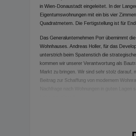
in Wien-Donaustadt eingeleitet. In der Langen
Eigentumswohnungen mit ein bis vier Zimmer
Quadratmetern. Die Fertigstellung ist für E
Das Generalunternehmen Porr übernimmt die 
Wohnhauses. Andreas Holler, für das Develo
unterstrich beim Spatenstich die strategisc
kommen wir unserer Verantwortung als Bautr
Markt zu bringen. Wir sind sehr stolz darauf,
Beitrag zur Schaffung von modernem Wohnrau
Nachfrage nach Wohnungen in guten Lagen 
Lebensqualität."
Bezirksvorsteher Ernst Nevrivy betonte die
Bezirk: "Als Bezirksvorsteher bin ich sehr fro
hochwertige neue Wohnungen sorgt. Wir sind 