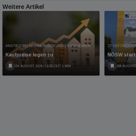
Weitere Artikel
ANSTIEG BEI WOHNUNGEN UND EIGENHEIMEN
37 GEFÖRDERT
Kaufpreise legen zu
NÖSW start
04. AUGUST 2026
/ LESEZEIT 1 MIN
04. AUGUST