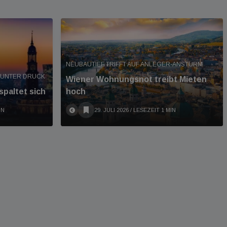
NEUBAUTIEF TRIFFT AUF ANLEGER-ANSTURM
 UNTER DRUCK
Wiener Wohnungsnot treibt Mieten
paltet sich
hoch
IN
29. JULI 2026
/ LESEZEIT 1 MIN