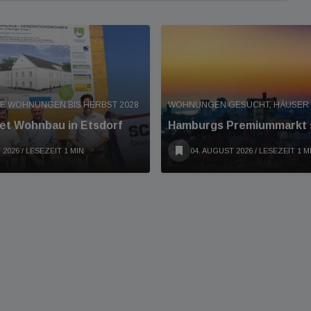
E WOHNUNGEN BIS HERBST 2028
WOHNUNGEN GESUCHT, HÄUSER
et Wohnbau in Etsdorf
Hamburgs Premiummarkt s
 2026
/ LESEZEIT 1 MIN
04. AUGUST 2026
/ LESEZEIT 1 M