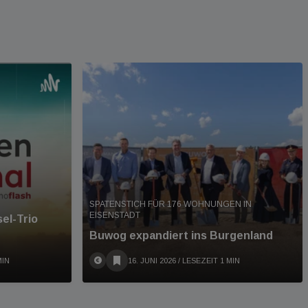
SPATENSTICH FÜR 176 WOHNUNGEN IN
EISENSTADT
el-Trio
Buwog expandiert ins Burgenland
MIN
16. JUNI 2026
/ LESEZEIT 1 MIN