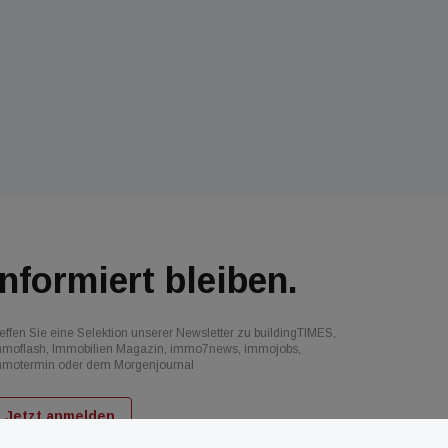
Informiert bleiben.
effen Sie eine Selektion unserer Newsletter zu buildingTIMES,
mmoflash, Immobilien Magazin, immo7news, immojobs,
mmotermin oder dem Morgenjournal
Jetzt anmelden