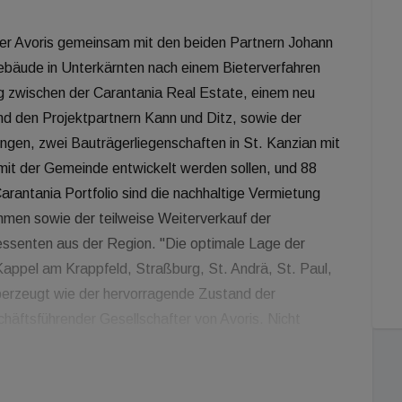
er Avoris gemeinsam mit den beiden Partnern Johann
ebäude in Unterkärnten nach einem Bieterverfahren
g zwischen der Carantania Real Estate, einem neu
nd den Projektpartnern Kann und Ditz, sowie der
en, zwei Bauträgerliegenschaften in St. Kanzian mit
mit der Gemeinde entwickelt werden sollen, und 88
arantania Portfolio sind die nachhaltige Vermietung
men sowie der teilweise Weiterverkauf der
ssenten aus der Region. "Die optimale Lage der
appel am Krappfeld, Straßburg, St. Andrä, St. Paul,
berzeugt wie der hervorragende Zustand der
häftsführender Gesellschafter von Avoris. Nicht
end für die Entscheidung der Carantania
nungen zu sehr attraktiven Konditionen
n wichtiges zusätzliches Angebot für Familien, die auf