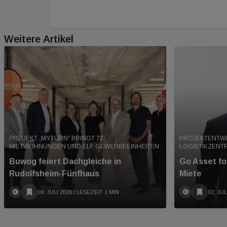
Weitere Artikel
PROJEKT „MY.TURN“ BRINGT 72
PROJEKTENTWI
MIETWOHNUNGEN UND ELF GEWERBEEINHEITEN
LOGISTIKZENT
Buwog feiert Dachgleiche in
Go Asset for
Rudolfsheim-Fünfhaus
Miete
09. JULI 2026
/ LESEZEIT 1 MIN
02. JUL