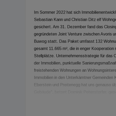
Im Sommer 2022 hat sich Immobilienentwickl
Sebastian Kann und Christian Ditz elf Wohng
gesichert. Am 31. Dezember fand das Closin
gegründeten Joint Venture zwischen Avoris u
Buwog statt. Das Paket umfasst 132 Wohnung
gesamt 11.665 m², die in enger Kooperation 
Stellplätze. Unternehmensstrategie für das C
der Immobilien, punktuelle Sanierungsmaßnah
freistehenden Wohnungen an Wohnungsintere
Immobilien in den Unterkärntner Gemeinden K
Eberstein und Preitenegg hat uns genauso ü
Gebäude", betont Dominik Peherstorfer, gesc
zuletzt war auch der Kaufpreis ausschlaggeb
Gesellschafter. "Dadurch können wir die Woh
weiterverkaufen und schaffen in der Region ei