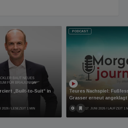
PODCAST
CKLER BAUT NEUES
RUM FÜR BRAUUNION
ciert „Built-to-Suit“ in
Teures Nachspiel: Fußfess
Grasser erneut angeklagt
I 2026
/ LESEZEIT 1 MIN
17. JUNI 2026
/ LAUFZEIT 1 