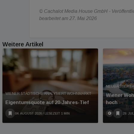
© Cachalot Media House GmbH - Veröffentlich
bearbeitet am 27. Mai 2026
Weitere Artikel
NEUBAUTIEF T
WIENER STÄDTISCHE ANALYSIERT WOHNMARKT
Wiener Woh
Eigentumsquote auf 20-Jahres-Tief
hoch
04. AUGUST 2026
/ LESEZEIT 1 MIN
29. JUL