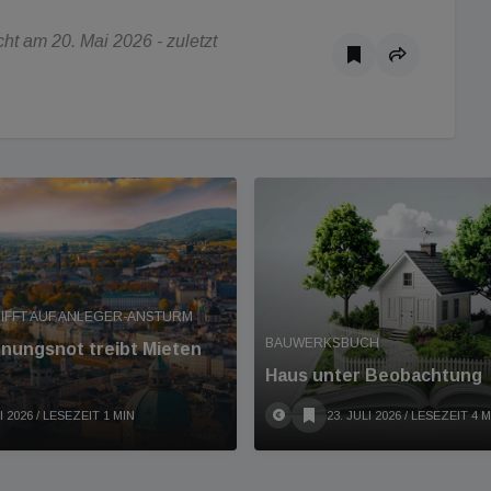
t am 20. Mai 2026 - zuletzt
RIFFT AUF ANLEGER-ANSTURM
BAUWERKSBUCH
nungsnot treibt Mieten
Haus unter Beobachtung
I 2026
/ LESEZEIT 1 MIN
23. JULI 2026
/ LESEZEIT 4 M