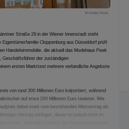
© Adobe Stock
rntner Straße 29 in der Wiener Innenstadt steht
 Eigentümerfamilie Cloppenburg aus Düsseldorf prüft
gen Handelsimmobilie, die aktuell das Modehaus Peek
, Geschäftsführer der zuständigen
 einem ersten Markttest mehrere verbindliche Angebote
preis von rund 300 Millionen Euro kolportiert, während
istischer auf etwa 200 Millionen Euro taxieren. Wie
 Kaufpreis dabei stark vom bestehenden Mietvertrag ab:
ristigen Vertrag verfügen, dieser ist jedoch nicht im
tige Areal – ehemals Standort des Finanzministeriums