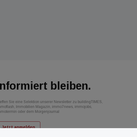
Informiert bleiben.
effen Sie eine Selektion unserer Newsletter zu buildingTIMES,
mmoflash, Immobilien Magazin, immo7news, immojobs,
mmotermin oder dem Morgenjournal
Jetzt anmelden