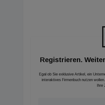
– wurde 2005 von der Bundesimmobiliengesells
Die im Jahr 2011 eröffnete Luxusimmobilie wu
entworfen. Sie verfügt über rund 11.800 Quad
Handelsebenen sowie ein Büro- und Lagergesc
Fassade aus hellem Donaukalk und die name
Verkaufsaktivitäten in der City modernisiert
Großstandort auf der Mariahilfer Straße, wo
integriert wird.
Registrieren. Weiter
Egal ob Sie exklusive Artikel, ein Unter
interaktives Firmenbuch nutzen wollen.
Ihre