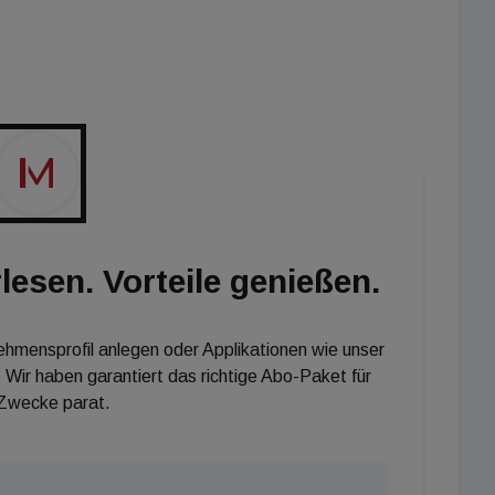
chaft (BIG) privatisiert.
rde vom britischen Stararchitekten David Chipperfield
ratmeter Bruttogeschossfläche, die sich auf fünf
hoss verteilen. Geprägt wird der Bau durch seine
nsgebenden 85 Großfenster. Unabhängig von den
 Peek & Cloppenburg aktuell seinen zweiten Wiener
 bis Ende 2026 auch ein neues Hotel mit 150 Zimmern
lesen. Vorteile genießen.
nehmensprofil anlegen oder Applikationen wie unser
 Wir haben garantiert das richtige Abo-Paket für
 Zwecke parat.