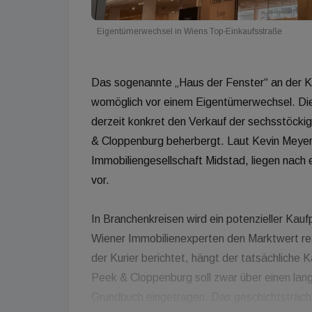
Eigentümerwechsel in Wiens Top-Einkaufsstraße
Das sogenannte „Haus der Fenster“ an der Kä
womöglich vor einem Eigentümerwechsel. Die
derzeit konkret den Verkauf der sechsstöcki
& Cloppenburg beherbergt. Laut Kevin Meyer
Immobiliengesellschaft Midstad, liegen nach
vor.
In Branchenkreisen wird ein potenzieller Kauf
Wiener Immobilienexperten den Marktwert real
der Kurier berichtet, hängt der tatsächliche
Peek & Cloppenburg soll zwar über einen langf
Grundbuch eingetragen. Das geschichtsträch