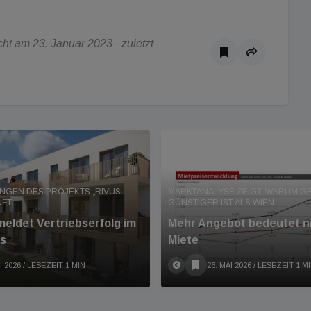
t am 23. Januar 2023 - zuletzt
GEN DES PROJEKTS „RIVUS-
MARKTANALYSE ZEIGT, WARUM G
UFT
GÜNSTIGER IST ALS WIEN
meldet Vertriebserfolg im
Mehr Angebot bedeutet n
s
Miete
I 2026
/ LESEZEIT 1 MIN
26. MAI 2026
/ LESEZEIT 1 M