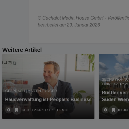
© Cachalot Media House GmbH - Veröffentlich
bearbeitet am 29. Januar 2026
Weitere Artikel
SECHS WOHNUN
LIVING“ VERKA
GESPRÄCH | MARTIN TROGER
Rustler ver
Hausverwaltung ist People‘s Business
Süden Wien
23. JULI 2026
/ LESEZEIT 6 MIN
09. JUL