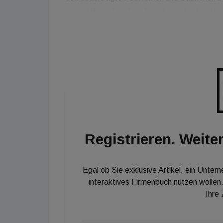
in zwei Bauteilen. Das Projekt wird unter d
„Umfangreiche Freiflächen, Hochbeete und me
berichtet Rustler Gesellschafter Markus Bran
des Projektes verwertet werden, welches s
sowohl an Singles als auch Familien richtet.
Registrieren. Weiter
Egal ob Sie exklusive Artikel, ein Unter
interaktives Firmenbuch nutzen wollen.
Ihre