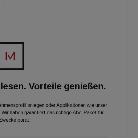
em Branding „Wohnen im Naschgarten“ vermarktet.
diterrane Pflanzen unterstützen den Wohlfühlfaktor“,
dstätter. Bis dato konnten bereits über 60 Prozent
ich aufgrund des ausgewogenen Wohnungsmixes
lesen. Vorteile genießen.
nehmensprofil anlegen oder Applikationen wie unser
 Wir haben garantiert das richtige Abo-Paket für
 Zwecke parat.