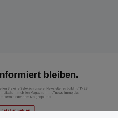
Informiert bleiben.
effen Sie eine Selektion unserer Newsletter zu buildingTIMES,
mmoflash, Immobilien Magazin, immo7news, immojobs,
mmotermin oder dem Morgenjournal
Jetzt anmelden