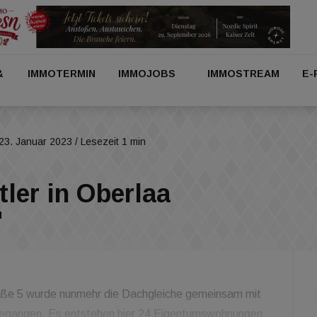
&
IMMOTERMIN
IMMOJOBS
IMMOSTREAM
E-
23. Januar 2023
/ Lesezeit 1 min
ler in Oberlaa
N
raße 5 wurde nunmehr die Dachgleiche gemeinsam mit
egangen. Es entstehen hier 24 Eigentumswohnungen