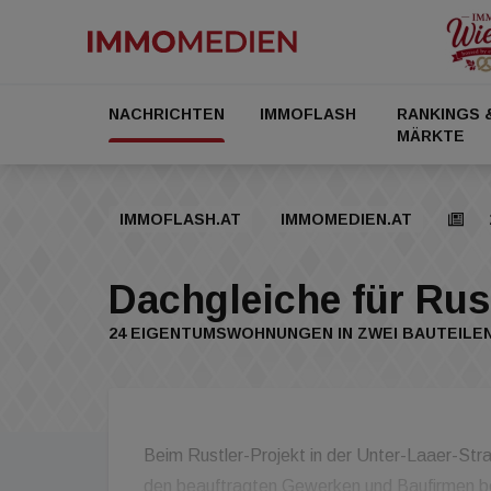
NACHRICHTEN
IMMOFLASH
RANKINGS 
MÄRKTE
IMMOFLASH.AT
IMMOMEDIEN.AT
Dachgleiche für Rust
24 EIGENTUMSWOHNUNGEN IN ZWEI BAUTEILE
Beim Rustler-Projekt in der Unter-Laaer-St
den beauftragten Gewerken und Baufirmen b