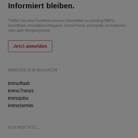
Informiert bleiben.
Treffen Sie eine Selektion unserer Newsletter zu buildingTIMES,
immoflash, Immobilien Magazin, immo7news, immojobs, immotermin
oder dem Morgenjournal
Jetzt anmelden
IMMOBILIEN MAGAZIN
immoflash
immo7news
immojobs
immotermin
ICH MÖCHTE...