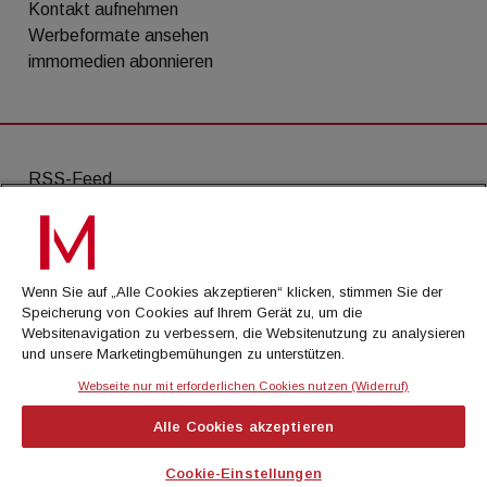
Kontakt aufnehmen
Werbeformate ansehen
immomedien abonnieren
RSS-Feed
AGB
Datenschutz
Wenn Sie auf „Alle Cookies akzeptieren“ klicken, stimmen Sie der
Kontakt
Speicherung von Cookies auf Ihrem Gerät zu, um die
Websitenavigation zu verbessern, die Websitenutzung zu analysieren
Impressum
und unsere Marketingbemühungen zu unterstützen.
Mediadaten
Webseite nur mit erforderlichen Cookies nutzen (Widerruf)
Alle Cookies akzeptieren
© Cachalot Media House GmbH - Alle Rechte
vorbehalten
Cookie-Einstellungen