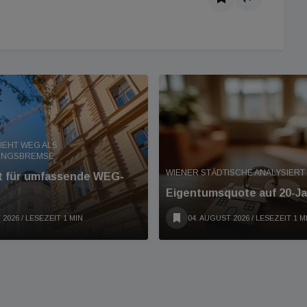
IEHT WEG ALS
UNGSBREMSE
WIENER STÄDTISCHE ANALYSIER
nt für umfassende WEG-
Eigentumsquote auf 20-Ja
 2026
/ LESEZEIT 1 MIN
04. AUGUST 2026
/ LESEZEIT 1 M