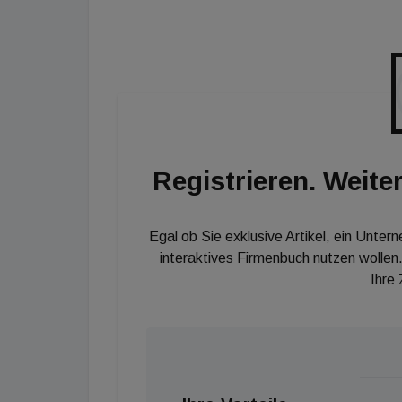
Zudem machen die grüne Umgebung bei gleichz
Verkehrsanbindung mit U-Bahn, Bahn und Au
zu einem außergewöhnlichen Projekt, wo ich 
Wohnen Geschäftsführerin Karina Schunker. "D
möglichst niedrige Betriebskosten und damit 
Registrieren. Weiter
Egal ob Sie exklusive Artikel, ein Unter
interaktives Firmenbuch nutzen wollen.
Ihre