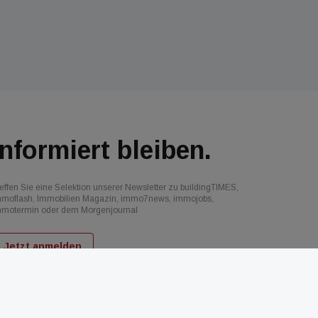
Informiert bleiben.
effen Sie eine Selektion unserer Newsletter zu buildingTIMES,
mmoflash, Immobilien Magazin, immo7news, immojobs,
mmotermin oder dem Morgenjournal
Jetzt anmelden