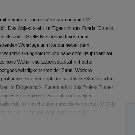
it heutigem Tag die Vermarktung von 142
". Das Objekt steht im Eigentum des Fonds "Catella
ellschaft Catella Residential Investment
trebenden Wohnlage unmittelbar neben dem
e weiteren Grüngebieten und nahe dem Hauptbahnhof
es hohe Wohn- und Lebensqualität mit guter
ochgeschwindigkeitsnetz der Bahn. Weitere
profitieren, sind der geplante städtische Kindergarten
Wien im Erdgeschoß. Zudem erfüllt das Projekt "Laaer
und Energieeffizienz, was sich auch in einer
esellschaft für Nachhaltige Immobilienwirtschaft (ÖGNI)
ur zeichnet sich das Projekt durch die gut
 abgewandte Anordnung der Baukörper und die damit
n sorgen für eine besonders hohe Wohnqualität.