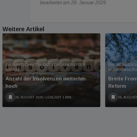
bearbeitet am 29. Januar 2026
Weitere Artikel
BAUWIRTSCHAFT BLEIBT SORGENKIND DER
EHL WOHNEN S
NATION
MODERNISIER
Anzahl der Insolvenzen weiterhin
Breite Fro
hoch
Reform
06. AUGUST 2026
/ LESEZEIT 1 MIN
06. AUGUST