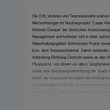
Die EHL Wohnen und Teamneunzehn starten m
Mietwohnungen im Neubauprojekt "Laaer Wald
Wohnen Europa" der deutschen Investmentges
Management und befindet sich in einer aufs
Naherholungsgebiet Böhmischer Prater sowi
bzw. dem Sonnwendviertel. Damit verbindet 
Anbindung Richtung Zentrum sowie an das H
Pluspunkte, von denen vor allem Jungfamilien 
sowie eine Betreuungseinrichtung der Stadt 
Wald" die Ansprüche bezüglich Nachhaltigkeit 
Zertifizierung in Gold der Österreichischen G
niederschlägt. "Neben der modernen Architekt
durchdachte Planung ab: Die von der Straße
großteils hofseitige Anordnung der Wohnunge