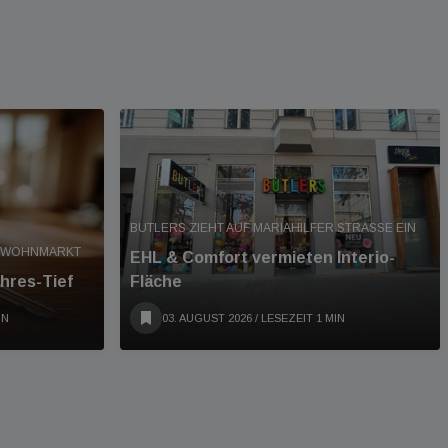
BUTLERS ZIEHT AUF MARIAHILFER STRASSE EIN
T WOHNMARKT
EHL & Comfort vermieten Interio-
hres-Tief
Fläche
IN
03. AUGUST 2026
/ LESEZEIT 1 MIN