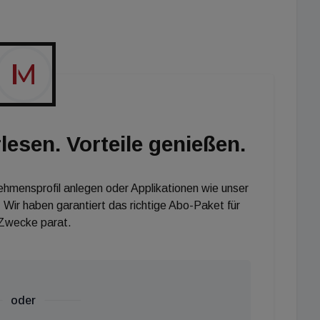
eitig bester städtischer Infrastruktur und
tobahnknoten im Nahbereich das Projekt "Laaer Wald"
mit besonders guter Nachfrage rechne.", erklärt EHL-
arüber hinaus sorgt die hohe Energieeffizienz für
auch für leistbare Wohnmöglichkeiten."
lesen. Vorteile genießen.
nehmensprofil anlegen oder Applikationen wie unser
 Wir haben garantiert das richtige Abo-Paket für
 Zwecke parat.
oder