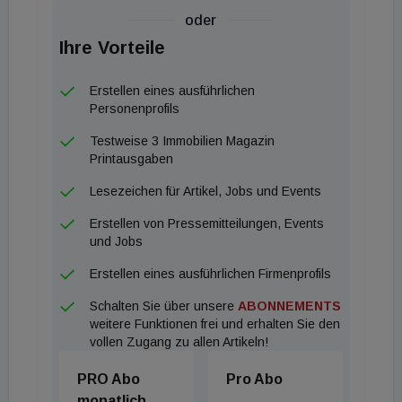
aktiv fördern? Alzbeta Takacova gibt spannende
oder
Einblicke in Mentoring-Programme,
Ihre Vorteile
Diversitätsstrategien und moderne Lernkultur in
internationalen Unternehmen.
Erstellen eines ausführlichen
Personenprofils
Auch die Herausforderungen hybrider
Testweise 3 Immobilien Magazin
Arbeitsmodelle stehen im Fokus: Wie verändert
Printausgaben
Homeoffice die Anforderungen an Mitarbeitende
Lesezeichen für Artikel, Jobs und Events
und Führungskräfte? Welche Rolle spielt das Büro
Erstellen von Pressemitteilungen, Events
heute noch? Und warum wird persönliche
und Jobs
Begegnung trotz aller Flexibilität wieder wichtiger?
Erstellen eines ausführlichen Firmenprofils
Schalten Sie über unsere
ABONNEMENTS
Darüber hinaus sprechen Pamela und Katrin mit
weitere Funktionen frei und erhalten Sie den
Betty über die Bedeutung von Weiterbildung,
vollen Zugang zu allen Artikeln!
Digitalisierung und mentaler Gesundheit in einer
PRO Abo
Pro Abo
zunehmend komplexen Arbeitswelt. Es geht um
monatlich