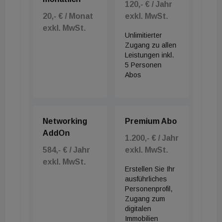
Selbstorganisation, Eigenverantwortung und
120,- € / Jahr
20,- € / Monat
exkl. MwSt.
darum, wie Unternehmen ihre Mitarbeitenden durch
exkl. MwSt.
Veränderungsprozesse begleiten können.
Unlimitierter
Zugang zu allen
Leistungen inkl.
Die Folge zeigt, dass erfolgreiche Zusammenarbeit
5 Personen
heute nicht nur von Prozessen abhängt, sondern vor
Abos
allem von Kommunikation, Vertrauen und gelebter
Unternehmenskultur. Oder wie Alzbeta Takacova
es im Podcast formuliert: „Kultur ist Verhalten,
Networking
Premium Abo
wenn niemand zuschaut.“
AddOn
1.200,- € / Jahr
584,- € / Jahr
exkl. MwSt.
Über die Hosts
exkl. MwSt.
Erstellen Sie Ihr
ausführliches
Katrin ist bei CPI Europe für Österreich zuständig
Personenprofil,
und treibt die Weiterentwicklung des
Zugang zum
digitalen
Immobilienportfolios sowie der Bürokonzepte
Immobilien