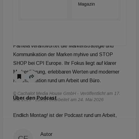
myhive und STOP SHOP voran. Sie beschäftigt
Magazin
sich seit vielen Jahren mit Arbeitswelten,
Unternehmenskultur und den Anforderungen
moderner Bürostrukturen.
Pamela verantwortet die Markenstrategie und
Kommunikation der Marken myhive und STOP
SHOP bei CPI Europe. Ihr Fokus liegt auf klarer
Markenführung, erlebbaren Werten und moderner
Kommunikation rund um Arbeit und Büro.
© Cachalot Media House GmbH - Veröffentlicht am 17.
Über den Podcast
Mai 2026 - zuletzt bearbeitet am 24. Mai 2026
Endlich Montag! ist der Podcast rund um Arbeit,
Büro, Well Being und moderne Arbeitskultur.
Hier sprechen wir über neue Perspektiven auf Arbeit
Autor
CE