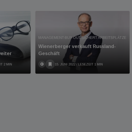
MANAGEMENT-BUY-OUT SICHERT ARBEITSPLÄTZE
 U
Wienerberger verkauft Russland-
eiter
Geschäft
IT 2 MIN
15. JUNI 2022
/ LESEZEIT 1 MIN