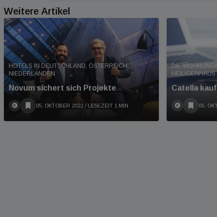
Weitere Artikel
HOTELS IN DEUTSCHLAND, ÖSTERREICH,
DIE WOHNUNGE
NIEDERLANDEN
HEILIGENHAUS
Novum sichert sich Projekte
Catella kau
05. OKTOBER 2022
/ LESEZEIT 1 MIN
05. OK