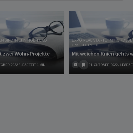
N SIND IN EHNINGEN UND
EXPO REAL STARTET MIT GROSSER
NSICHERHEIT
ft zwei Wohn-Projekte
Mit weichen Knien gehts w
TOBER 2022
/ LESEZEIT 1 MIN
04. OKTOBER 2022
/ LESEZE