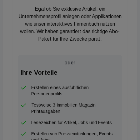
Immobilienkreditvergabe durch den österreichischen
Egal ob Sie exklusive Artikel, ein
Bankenmarkt“ gesehen. Sorgen mache dem
Unternehmensprofil anlegen oder Applikationen
Gremium der hohe Anteil variabler Kredite. Die
wie unser interaktives Firmenbuch nutzen
wollen. Wir haben garantiert das richtige Abo-
Kreditnehmer:innen trügen bei langen Laufzeiten
Paket für Ihre Zwecke parat.
von Immobilienkrediten ein Zinsrisiko, das im Fall
einer Manifestation zu Problemen bei der
Kreditrückzahlung führen könne. Interessantes
oder
Detail: Die Ausnahmekontingente in der Höhe von
Ihre Vorteile
gesamt 650 Millionen Euro werden von den Banken
quasi nicht genutzt. Denn dreiviertel der Banken
Erstellen eines ausführlichen
haben weniger als 80 Prozent ihrer
Personenprofils
Ausnahmekontingente ausgenutzt, die Hälfte der
Testweise 3 Immobilien Magazin
Banken sogar weniger als 50 Prozent. Eine Katze,
Printausgaben
die sich in den Schwanz beißt, denn daraus schließt
Lesezeichen für Artikel, Jobs und Events
das Gremium, dass „eine unverhältnismäßige
Erstellen von Pressemitteilungen, Events
Einschränkung der Kreditvergabe aufgrund nicht
und Jobs