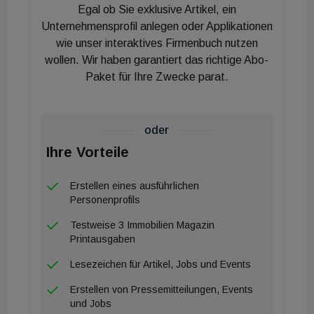
Altbau, tollem Umfeld und großzügigen Freiflächen
Egal ob Sie exklusive Artikel, ein
hat Seltenheitswert am Wiener Immobilienmarkt!"
Unternehmensprofil anlegen oder Applikationen
sagt Michael Schmidt, Geschäftsführer 3SI
wie unser interaktives Firmenbuch nutzen
wollen. Wir haben garantiert das richtige Abo-
Immogroup. Die Fertigstellung von Gloria ist für das
Paket für Ihre Zwecke parat.
3. Quartal 2023 geplant.
oder
Ihre Vorteile
Erstellen eines ausführlichen
Personenprofils
Testweise 3 Immobilien Magazin
Printausgaben
Lesezeichen für Artikel, Jobs und Events
Erstellen von Pressemitteilungen, Events
und Jobs