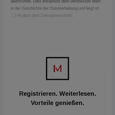
übertroffen. Dies entspricht dem viertbesten Wert
in der Geschichte der Datenerhebung und liegt rd.
7,0 % über dem Zehnjahresschnitt.
Sämtliche Bundesländer melden für das Jahr 2025
steigende Verkaufszahlen. Die Zuwächse bewegen
sich in einer Bandbreite von +1,9 % in Vorarlberg bis
hin zu beachtlichen +31,7 % in Wien. Die drei
wichtigsten Märkte für Einfamilienhäuser
verzeichneten deutliche Steigerungen:
Niederösterreich legte um +19,0 % zu, die
Steiermark um +17,5 % und Oberösterreich um
+15,9 %.
Registrieren. Weiterlesen.
Bernhard Reikersdorfer, MBA, Managing Director
Vorteile genießen.
von REMAX Austria, sieht die Entwicklung äußerst
positiv: "Die Mengendynamik im Jahr 2025 hat