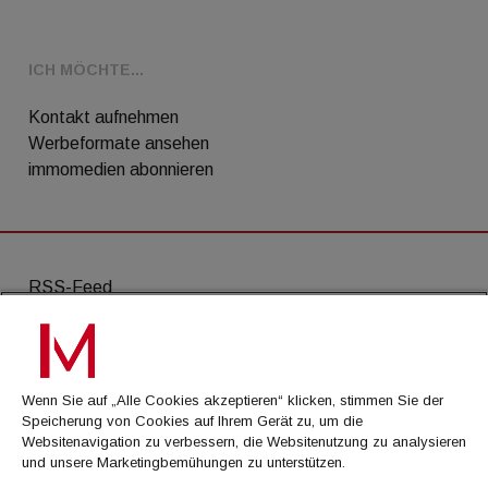
ICH MÖCHTE...
Kontakt aufnehmen
Werbeformate ansehen
immomedien abonnieren
RSS-Feed
AGB
Datenschutz
Wenn Sie auf „Alle Cookies akzeptieren“ klicken, stimmen Sie der
Kontakt
Speicherung von Cookies auf Ihrem Gerät zu, um die
Websitenavigation zu verbessern, die Websitenutzung zu analysieren
Impressum
und unsere Marketingbemühungen zu unterstützen.
Mediadaten