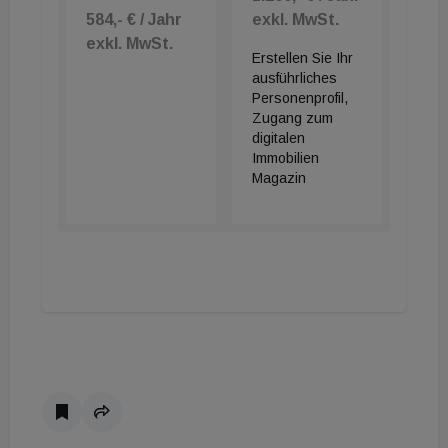
Salzburg-Stadt oder Innsbruck-Stadt sind 2025
584,- € / Jahr
exkl. MwSt.
aus dem Club der Millionen-Durchschnittspreise
exkl. MwSt.
vorerst ausgeschieden.
Erstellen Sie Ihr
ausführliches
Personenprofil,
Zugang zum
digitalen
Immobilien
Magazin