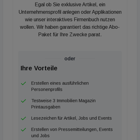
Egal ob Sie exklusive Artikel, ein
unsere Erwartungen sogar übertroffen. Auch unsere
Unternehmensprofil anlegen oder Applikationen
Preisprognose hat sich erneut als punktgenau
wie unser interaktives Firmenbuch nutzen
erwiesen. Dennoch weist Reikersdorfer auf
wollen. Wir haben garantiert das richtige Abo-
zukünftige Herausforderungen hin. Globale
Paket für Ihre Zwecke parat.
Unsicherheiten und Druck auf die Energiepreise
könnten die Baukosten weiter in die Höhe treiben,
was Bestandsimmobilien im Vergleich zum Neubau
oder
zunehmend attraktiver macht."
Ihre Vorteile
Trotz der hohen Nachfrage blieben die
Erstellen eines ausführlichen
Personenprofils
Preissprünge auf nationaler Ebene überschaubar.
Im österreichweiten Durchschnitt kostete ein
Testweise 3 Immobilien Magazin
Printausgaben
Einfamilienhaus 340.223 Euro, was einem Plus von
+2,0 % gegenüber dem Vorjahr entspricht.
Lesezeichen für Artikel, Jobs und Events
Interessant ist der Blick auf die langfristige
Erstellen von Pressemitteilungen, Events
Entwicklung: Inflationsbereinigt sind
und Jobs