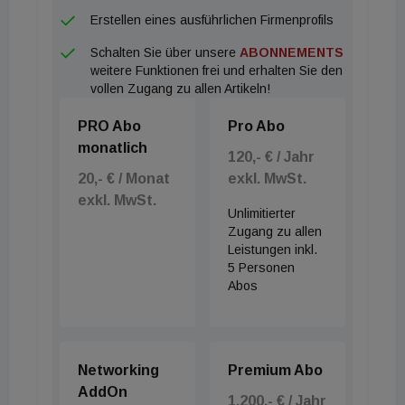
Einfamilienhäuser heute deutlich günstiger als noch
Erstellen eines ausführlichen Firmenprofils
vor drei Jahren. Während die Bau- und
Schalten Sie über unsere
ABONNEMENTS
Lebenshaltungskosten stiegen, blieb der
weitere Funktionen frei und erhalten Sie den
Preiszuwachs bei Gebrauchtimmobilien hinter der
vollen Zugang zu allen Artikeln!
allgemeinen Teuerungsrate zurück.
PRO Abo
Pro Abo
monatlich
Die Schere zwischen dem Westen Österreichs
120,- € / Jahr
sowie Wien und dem Rest des Landes bleibt weit
20,- € / Monat
exkl. MwSt.
exkl. MwSt.
geöffnet. Während in der Bundeshauptstadt und in
Unlimitierter
den westlichen Bundesländern Durchschnittspreise
Zugang zu allen
Leistungen inkl.
von über 626.100 Euro üblich sind, liegen die Werte
5 Personen
in Oberösterreich sowie im Süden und Osten unter
Abos
der Marke von 349.069 Euro. Ein exklusives
Pflaster bleibt Wien-Döbling mit einem
Durchschnittspreis von 3,12 Mio. Euro, gefolgt von
Networking
Premium Abo
Kitzbühel mit 1,57 Mio. Euro. Andere Bezirke wie
AddOn
1.200,- € / Jahr