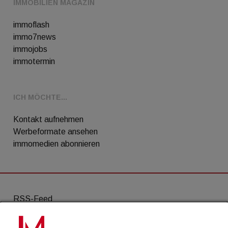
IMMOBILIEN MAGAZIN
immoflash
immo7news
immojobs
immotermin
ICH MÖCHTE...
Kontakt aufnehmen
Werbeformate ansehen
immomedien abonnieren
RSS-Feed
AGB