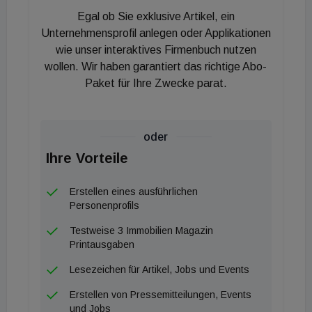
Teilnehmern aus neun Ländern präsent.
Egal ob Sie exklusive Artikel, ein
„Dominik Landertinger begeisterte mich bereits zu
Unternehmensprofil anlegen oder Applikationen
seiner Zeit als aktiver Sportler: Seine Ausdauer,
wie unser interaktives Firmenbuch nutzen
wollen. Wir haben garantiert das richtige Abo-
sein Fokus und sein unbändiger Wille zum Erfolg
Paket für Ihre Zwecke parat.
waren für mich Inspiration. Es freut mich sehr, ihn
als Kooperationspartner für uns gewinnen zu
können, weil er für mich die Hella-Werte
oder
Zuverlässigkeit, Handschlagqualität und hohen
Ihre Vorteile
Qualitätsanspruch wie kaum ein anderer
verkörpert“, so Andreas Kraler, geschäftsführender
Erstellen eines ausführlichen
Gesellschafter der Hella-Gruppe.
Personenprofils
Testweise 3 Immobilien Magazin
Printausgaben
Lesezeichen für Artikel, Jobs und Events
Erstellen von Pressemitteilungen, Events
und Jobs