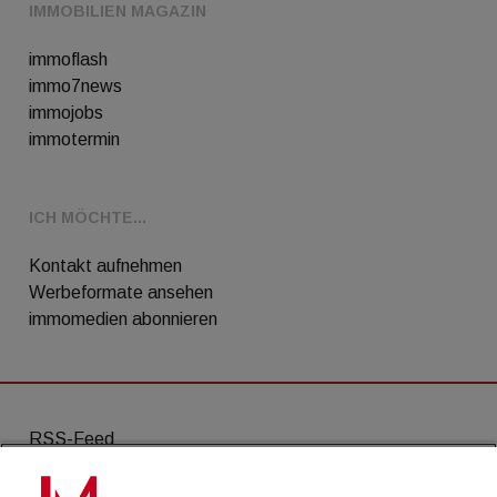
IMMOBILIEN MAGAZIN
immoflash
immo7news
immojobs
immotermin
ICH MÖCHTE...
Kontakt aufnehmen
Werbeformate ansehen
immomedien abonnieren
RSS-Feed
AGB