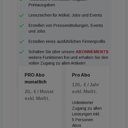
Daher werden Verkäufer und Käufer nach einer
Printausgaben
erschwerten Preisfindungsphase auch wieder
Lesezeichen für Artikel, Jobs und Events
zueinander finden. Allerdings wird dies nicht ohne
Erstellen von Pressemitteilungen, Events
deutlich höhere Mieten möglich sein.
und Jobs
Erstellen eines ausführlichen Firmenprofils
Schalten Sie über unsere
ABONNEMENTS
weitere Funktionen frei und erhalten Sie den
vollen Zugang zu allen Artikeln!
PRO Abo
Pro Abo
monatlich
120,- € / Jahr
20,- € / Monat
exkl. MwSt.
exkl. MwSt.
Unlimitierter
Zugang zu allen
Leistungen inkl.
5 Personen
Abos