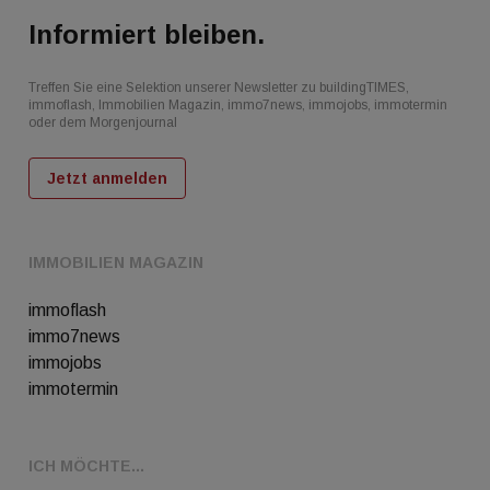
Informiert bleiben.
Treffen Sie eine Selektion unserer Newsletter zu buildingTIMES,
immoflash, Immobilien Magazin, immo7news, immojobs, immotermin
oder dem Morgenjournal
Jetzt anmelden
IMMOBILIEN MAGAZIN
immoflash
immo7news
immojobs
immotermin
ICH MÖCHTE...