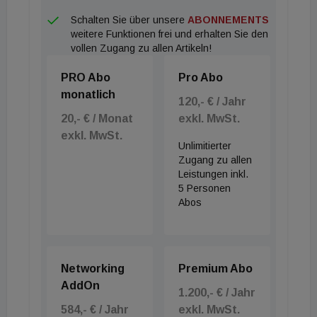
aussagekräftigsten Indikatoren für das Vertrauen in
Schalten Sie über unsere
ABONNEMENTS
die Zukunft eines Landes geworden. Wohlhabende
weitere Funktionen frei und erhalten Sie den
Menschen wählen ihren Wohnsitz heute nicht mehr
vollen Zugang zu allen Artikeln!
allein auf Basis steuerlicher Vorteile. Gute
PRO Abo
Pro Abo
Regierungsführung, Sicherheit, Infrastruktur,
monatlich
Lebensqualität und langfristige
120,- € / Jahr
20,- € / Monat
exkl. MwSt.
Wachstumsperspektiven sind zu ebenso wichtigen
exkl. MwSt.
Entscheidungsfaktoren geworden“, ordnet Akshara
Unlimitierter
Walia, Director of Research bei der PKF hospitality
Zugang zu allen
Leistungen inkl.
group, die Ergebnisse ein.
5 Personen
Abos
Für die kommenden Jahre prognostiziert das
Whitepaper eine geografische Ausweitung des
Segments auf neue Hotspots wie Montenegro,
Networking
Premium Abo
Malta, Costa Rica und Panama. Zudem werden
AddOn
1.200,- € / Jahr
technologische Integrationen mittels KI-gestützter
584,- € / Jahr
exkl. MwSt.