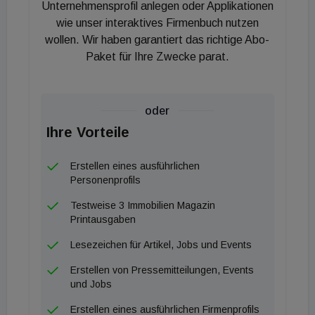
Entlastung erzielen diese Objekte im Vergleich zum
Unternehmensprofil anlegen oder Applikationen
traditionellen Luxussegment erhebliche
wie unser interaktives Firmenbuch nutzen
wollen. Wir haben garantiert das richtige Abo-
Preisaufschläge.
Paket für Ihre Zwecke parat.
Die Kriterien für die Standortwahl wohlhabender
Investoren haben sich laut den Analysten spürbar
oder
verschoben. Neben der steuerlichen Attraktivität
Ihre Vorteile
bestimmen zunehmend Faktoren wie persönliche
Sicherheit, wirtschaftliche und politische Stabilität,
Erstellen eines ausführlichen
Lebensqualität sowie die Qualität der lokalen
Personenprofils
Infrastruktur die Zielmärkte. Zu den primären
Testweise 3 Immobilien Magazin
Empfängerländern zählen derzeit die Vereinigten
Printausgaben
Arabischen Emirate, die USA, Singapur, die
Lesezeichen für Artikel, Jobs und Events
Schweiz und Italien.
Erstellen von Pressemitteilungen, Events
und Jobs
„Die Bewegung von Vermögen ist zu einem der
Erstellen eines ausführlichen Firmenprofils