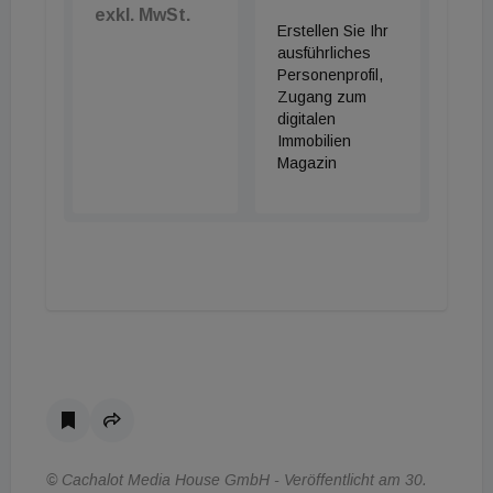
Services sowie die Implementierung von
exkl. MwSt.
Erstellen Sie Ihr
Nachhaltigkeits- und Longevity-Konzepten als
ausführliches
wesentliche Wachstumstreiber eingestuft. „Käufer
Personenprofil,
erwerben heute nicht mehr nur eine Immobilie,
Zugang zum
digitalen
sondern investieren in ein ganzheitliches Lifestyle-
Immobilien
Ökosystem“, so Walia abschließend.
Magazin
© Cachalot Media House GmbH - Veröffentlicht am 30.