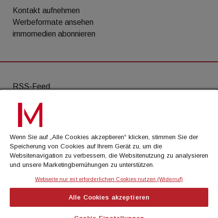
Kontakt aufnehmen
Werbeformate ansehen
immomedien abonnieren
RSS-Feed
AGB
Datenschutz
Wenn Sie auf „Alle Cookies akzeptieren“ klicken, stimmen Sie der
Kontakt
Speicherung von Cookies auf Ihrem Gerät zu, um die
Websitenavigation zu verbessern, die Websitenutzung zu analysieren
Impressum
und unsere Marketingbemühungen zu unterstützen.
Mediadaten
Webseite nur mit erforderlichen Cookies nutzen (Widerruf)
Alle Cookies akzeptieren
© Cachalot Media House GmbH - Alle Rechte
vorbehalten