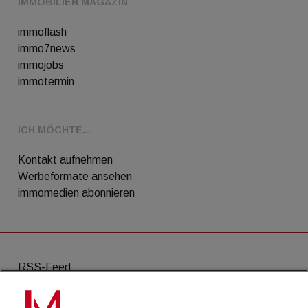
IMMOBILIEN MAGAZIN
immoflash
immo7news
immojobs
immotermin
ICH MÖCHTE...
Kontakt aufnehmen
Werbeformate ansehen
immomedien abonnieren
RSS-Feed
AGB