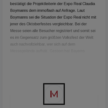
bestätigt die Projektleiterin der Expo Real Claudia
Boymanns dem immoflash auf Anfrage. Laut
Boymanns sei die Situation der Expo Real nicht mit
jener des Oktoberfestes vergleichbar. Bei der
Messe seien alle Besucher registriert und somit sei
es im Gegensatz zum größten Volksfest der Welt
auch nachvollziehbar, wer sich auf dem
Messegelände aufhält. Gestern hat Bayerns
Ministerpräsident Markus Söder und Münchens
Oberbürgermeister Dieter Reiter bekannt gegben,
dass das Oktoberfest nach 2020 auch in diesem
Jahr nicht stattfinden wird. Die Immobilienmesse
Expo Real startet traditionell am Tag nach dem
Ende des Oktoberfest.