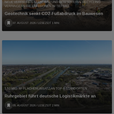
NEUE VERFAHREN IM ERDBAU UND BEIM MATERIALRECYCLING
VERRINGERN DIE EMISSIONEN IM TIEFBAU.
Geotechnik senkt CO2-Fußabdruck im Bauwesen
07. AUGUST 2026
/ LESEZEIT 1 MIN
1,52 MIO. M² FLÄCHENUMSATZ AN TOP-8-STANDORTEN
Ruhrgebiet führt deutsche Logistikmärkte an
05. AUGUST 2026
/ LESEZEIT 2 MIN