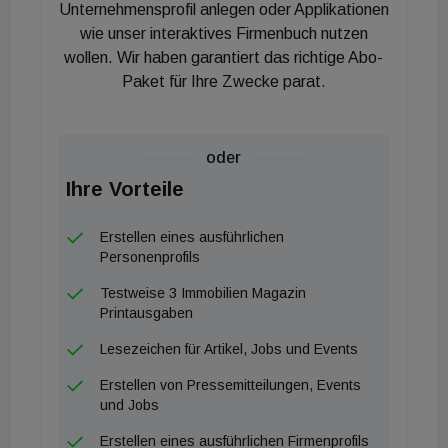
Wirtschaftsregionen in Europa zählen. Mit dieser
Unternehmensprofil anlegen oder Applikationen
Übernahme führen wir unsere Expansion in
wie unser interaktives Firmenbuch nutzen
wollen. Wir haben garantiert das richtige Abo-
Deutschland weiter und ergänzen unser Portfolio
Paket für Ihre Zwecke parat.
auf nun insgesamt 70 Immobilien und über 1,85
Millionen Quadratmeter vermietete Fläche." CBRE
war bei der Transaktion vermittelnd tätig.
oder
Ihre Vorteile
Erstellen eines ausführlichen
Personenprofils
Testweise 3 Immobilien Magazin
Printausgaben
Lesezeichen für Artikel, Jobs und Events
Erstellen von Pressemitteilungen, Events
und Jobs
Erstellen eines ausführlichen Firmenprofils