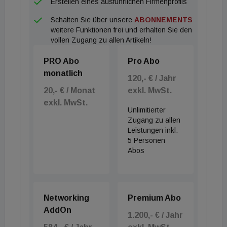
Erstellen eines ausführlichen Firmenprofils
verwalteten Vermögen von rund 2,43 Milliarden
Euro, davon etwa 2 Milliarden Euro in Deutschland,
Schalten Sie über unsere
ABONNEMENTS
weitere Funktionen frei und erhalten Sie den
zählt TSC Real Estate zu den etablierten Akteuren
vollen Zugang zu allen Artikeln!
im Segment Gesundheits- und Seniorenimmobilien.
PRO Abo
Pro Abo
monatlich
120,- € / Jahr
20,- € / Monat
exkl. MwSt.
exkl. MwSt.
Unlimitierter
Zugang zu allen
Leistungen inkl.
5 Personen
Abos
Networking
Premium Abo
AddOn
1.200,- € / Jahr