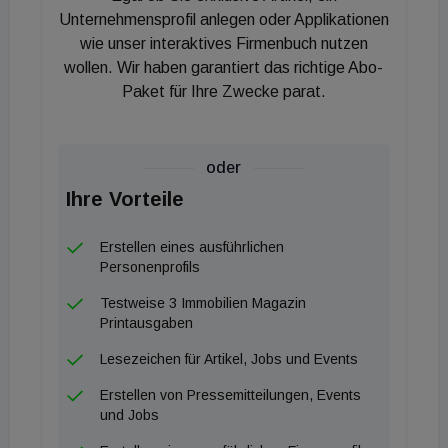
Unternehmensprofil anlegen oder Applikationen
rücken.
wie unser interaktives Firmenbuch nutzen
wollen. Wir haben garantiert das richtige Abo-
Strukturiert wurde die Transaktion als
Paket für Ihre Zwecke parat.
OpCo/PropCo-Modell. „Diese Struktur ist zwar mit
erhöhtem Koordinationsaufwand verbunden, schafft
aber durch die Kombination mit langfristigen,
oder
institutionell geprägten Mietverträgen einen
Ihre Vorteile
unmittelbaren Mehrwert zum Erwerbszeitpunkt“,
sagt Maximilian Woiczikowsky, Director Investment
Erstellen eines ausführlichen
Personenprofils
Management bei TSC Real Estate.
Testweise 3 Immobilien Magazin
Auf Käuferseite wurde die Transaktion rechtlich von
Printausgaben
KL&Gates begleitet. Savills verantwortete die
Lesezeichen für Artikel, Jobs und Events
technische Due Diligence sowie ESG-Prüfung und
Erstellen von Pressemitteilungen, Events
Bewertung, während Sozialgestaltung die
und Jobs
kommerzielle Due Diligence übernahm. Mit einem