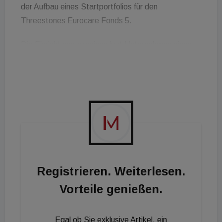
der Aufbau eines Startportfolios für den
Threestones Eurocare Fonds 5.
Die Einrichtungen weisen laut Unternehmen einen
hohen Anteil an Einzelzimmern sowie eine stabile
Auslastung auf. Im Zuge der Transaktion wurden
die Betriebsgesellschaften an den
Pflegeheimbetreiber VidaCura veräußert. Parallel
dazu schloss TSC langfristige Mietverträge mit
dem Betreiber ab.
Liana Frank, Geschäftsführerin von TSC Real
Estate, sieht in den Objekten eine solide Grundlage
Registrieren. Weiterlesen.
für den Fondsaufbau und kündigt eine Erweiterung
Vorteile genießen.
der Investitionsstrategie an. Neben klassischen
Pflegeheimen sollen künftig auch Einrichtungen aus
Egal ob Sie exklusive Artikel, ein
dem Bereich Rehabilitation stärker in den Fokus