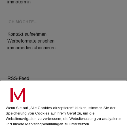
immotermin
ICH MÖCHTE...
Kontakt aufnehmen
Werbeformate ansehen
immomedien abonnieren
RSS-Feed
AGB
Datenschutz
Wenn Sie auf „Alle Cookies akzeptieren“ klicken, stimmen Sie der
Kontakt
Speicherung von Cookies auf Ihrem Gerät zu, um die
Websitenavigation zu verbessern, die Websitenutzung zu analysieren
Impressum
und unsere Marketingbemühungen zu unterstützen.