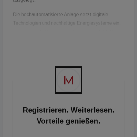
Die hochautomatisierte Anlage setzt digitale
Technologien und nachhaltige Energiesysteme ein,
um feste orale Darreichungsformen wie Tabletten in
großem Maßstab herzustellen. Kern des Konzepts
ist ein zentrales Bauelement mit angeschlossenen
modularen Funktionsgebäuden. Die Struktur ist auf
hohe Automatisierung und eine effiziente
Erweiterbarkeit ausgelegt, damit sich die
Produktion durch Rekonfiguration und modulare
Ausbauten an eine wechselnde Produktpipeline
anpassen lässt.
Registrieren. Weiterlesen.
Die Ispe-Jury würdigte insbesondere die
Vorteile genießen.
Kombination aus skalierbarem modularem
Anlagenkonzept und einer durchgängigen