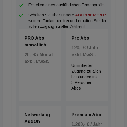
Award, was nach Darstellung aus dem Umfeld die
Erstellen eines ausführlichen Firmenprofils
Sichtbarkeit im Vorfeld der Ispe-Auszeichnung
Schalten Sie über unsere
ABONNEMENTS
erhöhte.
weitere Funktionen frei und erhalten Sie den
vollen Zugang zu allen Artikeln!
PRO Abo
Pro Abo
monatlich
120,- € / Jahr
20,- € / Monat
exkl. MwSt.
exkl. MwSt.
Unlimitierter
Zugang zu allen
Leistungen inkl.
5 Personen
Abos
Networking
Premium Abo
AddOn
1.200,- € / Jahr