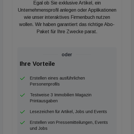
Egal ob Sie exklusive Artikel, ein
Architektur für autonome Fertigung, Logistik und
Unternehmensprofil anlegen oder Applikationen
digitale Ausführung. SOLIDA-1 wurde als Gewinner
wie unser interaktives Firmenbuch nutzen
in den Kategorien Pharma 4.0 sowie Operations
wollen. Wir haben garantiert das richtige Abo-
und Operational Excellence genannt. Im
Paket für Ihre Zwecke parat.
Wettbewerb setzte sich das Projekt gegen weitere
Finalisten durch, darunter Anlagen von Eli Lilly in
Concord, North Carolina, Johnson & Johnson in
oder
Belgien sowie der Moderna Marlborough Campus in
Ihre Vorteile
Massachusetts.
Erstellen eines ausführlichen
Personenprofils
Auf PorR-Seite waren unter anderem die Bereiche
Industriebau sowie die Tochter Ppe, vormals
Testweise 3 Immobilien Magazin
Printausgaben
Pharmaplan, an der Gesamtplanung beteiligt. Für
den Hvac-, Elektro- und Msr-Umfang wird PorR
Lesezeichen für Artikel, Jobs und Events
Industriebau als verantwortlich genannt. Bereits
Erstellen von Pressemitteilungen, Events
2024 erhielt das Projekt den Bayer Engineering
und Jobs