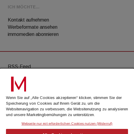
ICH MÖCHTE...
Kontakt aufnehmen
Werbeformate ansehen
immomedien abonnieren
RSS-Feed
AGB
Datenschutz
Wenn Sie auf „Alle Cookies akzeptieren“ klicken, stimmen Sie der
Kontakt
Speicherung von Cookies auf Ihrem Gerät zu, um die
Websitenavigation zu verbessern, die Websitenutzung zu analysieren
Impressum
und unsere Marketingbemühungen zu unterstützen.
Mediadaten
Webseite nur mit erforderlichen Cookies nutzen (Widerruf)