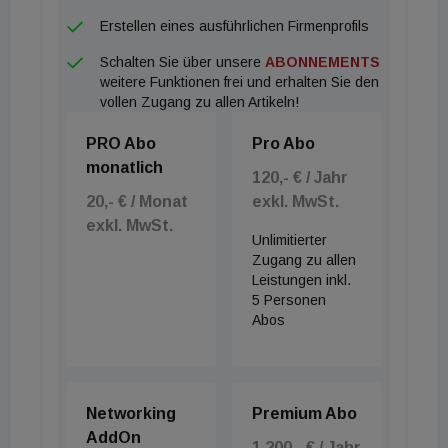
Bruck-Mürzzuschlag registriert – jeweils deutlich
Erstellen eines ausführlichen Firmenprofils
unter 1.800 Euro pro Quadratmeter.
Schalten Sie über unsere
ABONNEMENTS
weitere Funktionen frei und erhalten Sie den
„Wir beobachten bei prozentuell besonders starken
vollen Zugang zu allen Artikeln!
Veränderungen seit Jahren in vielen Bezirken so
PRO Abo
Pro Abo
genannte Pendelbewegungen: Während es
monatlich
zunächst zu einem deutlichen Rückgang kommt,
120,- € / Jahr
20,- € / Monat
exkl. MwSt.
findet im Jahr darauf oftmals eine merkliche
exkl. MwSt.
Erhöhung statt – oder umgekehrt“, so Kössner.
Unlimitierter
Zugang zu allen
Leistungen inkl.
Die Daten deuten insgesamt auf eine Stabilisierung
5 Personen
des Marktes hin, wobei regionale Unterschiede
Abos
weiterhin deutlich ausgeprägt bleiben.
Networking
Premium Abo
AddOn
1.200,- € / Jahr