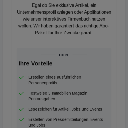
Egal ob Sie exklusive Artikel, ein
Gleichzeitig kam es in einzelnen Regionen zu
Unternehmensprofil anlegen oder Applikationen
deutlichen Rückgängen – etwa in Oberwart, Tulln
wie unser interaktives Firmenbuch nutzen
wollen. Wir haben garantiert das richtige Abo-
oder Leoben, wo die Angebotspreise teils
Paket für Ihre Zwecke parat.
zweistellig sanken.
An der Spitze der teuersten Wohnstandorte stehen
weiterhin zentrale Lagen. Der 1. Wiener Bezirk
oder
sowie Kitzbühel führen das Ranking erneut an.
Ihre Vorteile
Erstmals überschritt dabei auch Kitzbühel die
Marke von 10.000 Euro pro Quadratmeter. Dahinter
Erstellen eines ausführlichen
folgen innerstädtische Wiener Bezirke wie Wieden,
Personenprofils
Neubau und Döbling.
Testweise 3 Immobilien Magazin
Am anderen Ende des Marktes liegen
Printausgaben
strukturschwächere Regionen. Besonders niedrige
Lesezeichen für Artikel, Jobs und Events
Durchschnittspreise wurden 2025 etwa im
Erstellen von Pressemitteilungen, Events
steirischen Murtal sowie in Lilienfeld, Güssing oder
und Jobs