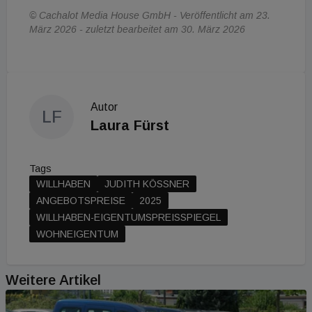
© Cachalot Media House GmbH - Veröffentlicht am 23.
März 2026 - zuletzt bearbeitet am 30. März 2026
Autor
LF
Laura Fürst
Tags
WILLHABEN
JUDITH KÖSSNER
ANGEBOTSPREISE
2025
WILLHABEN-EIGENTUMSPREISSPIEGEL
WOHNEIGENTUM
Weitere Artikel