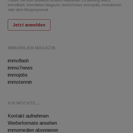
Treffen Sie eine Selektion unserer Newsletter zu buildingTIMES,
immoflash, Immobilien Magazin, immo7news, immojobs, immotermin
oder dem Morgenjournal
Jetzt anmelden
IMMOBILIEN MAGAZIN
immoflash
immo7news
immojobs
immotermin
ICH MÖCHTE...
Kontakt aufnehmen
Werbeformate ansehen
immomedien abonnieren