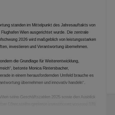
rtung standen im Mittelpunkt des Jahresauftakts von
 Flughafen Wien ausgerichtet wurde. Die zentrale
ufschwung 2026 wird maßgeblich von leistungsstarken
aften, investieren und Verantwortung übernehmen.
sondern die Grundlage für Weiterentwicklung,
rreich“, betonte Monica Rintersbacher,
 Gerade in einem herausfordernden Umfeld brauche es
erantwortung übernehmen und innovativ handeln“.
 Wien seine Geschäftszahlen 2025 sowie den Ausblick
her Ofner stellte geplante Investitionen von rund 330
 auf die Bedeutung einer wettbewerbsfähigen