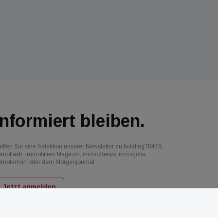
Informiert bleiben.
effen Sie eine Selektion unserer Newsletter zu buildingTIMES,
mmoflash, Immobilien Magazin, immo7news, immojobs,
mmotermin oder dem Morgenjournal
Jetzt anmelden