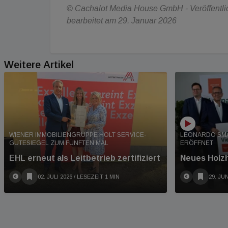
© Cachalot Media House GmbH - Veröffentlich
bearbeitet am 29. Januar 2026
Weitere Artikel
WIENER IMMOBILIENGRUPPE HOLT SERVICE-
LEONARDO SMA
GÜTESIEGEL ZUM FÜNFTEN MAL
ERÖFFNET
EHL erneut als Leitbetrieb zertifiziert
Neues Holzh
02. JULI 2026
/ LESEZEIT 1 MIN
29. JUN