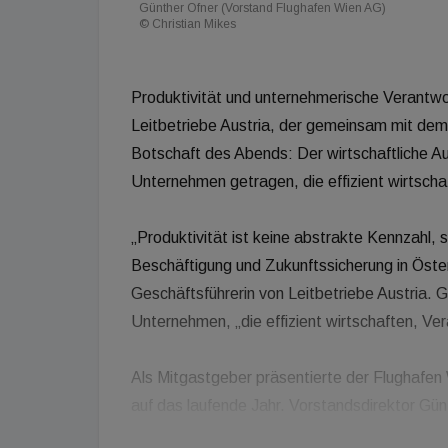
Günther Ofner (Vorstand Flughafen Wien AG)
© Christian Mikes
Produktivität und unternehmerische Verantwo
Leitbetriebe Austria, der gemeinsam mit dem
Botschaft des Abends: Der wirtschaftliche A
Unternehmen getragen, die effizient wirtsch
„Produktivität ist keine abstrakte Kennzahl, 
Beschäftigung und Zukunftssicherung in Öste
Geschäftsführerin von Leitbetriebe Austria.
Unternehmen, „die effizient wirtschaften, V
Als Mitgastgeber präsentierte der Flughafen
auf das laufende Jahr. Vorstandsdirektor Günt
Millionen Euro im Jahr 2026 vor und verwies