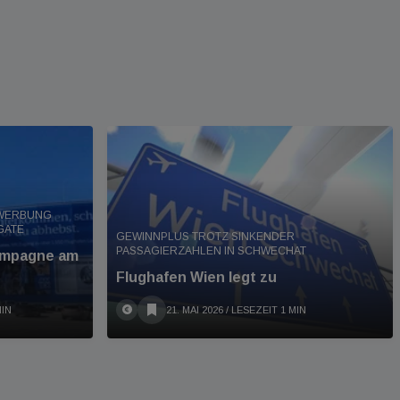
ERBUNG B
ATE
GEWINNPLUS TROTZ SINKENDER
PASSAGIERZAHLEN IN SCHWECHAT
ampagne am
Flughafen Wien legt zu
MIN
21. MAI 2026
/ LESEZEIT 1 MIN