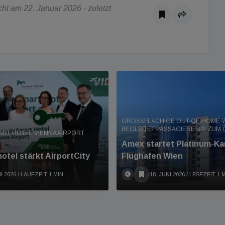
t am 22. Januar 2026 - zuletzt
GROSSFLÄCHIGE OUT-OF-HOME-W
EGLEITET PASSAGIERE BIS ZUM G
RT HOTEL VIENNA AIRPORT
Amex startet Platinum-K
otel stärkt AirportCity
Flughafen Wien
I 2026
/ LAUFZEIT 1 MIN
18. JUNI 2026
/ LESEZEIT 1 