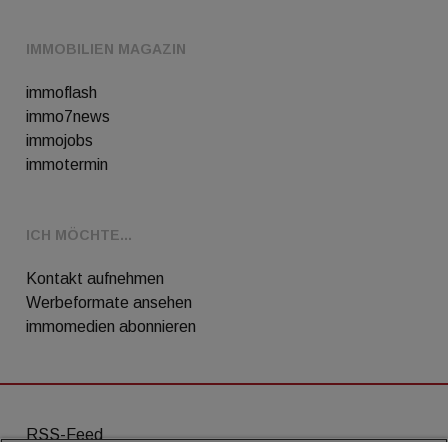
IMMOBILIEN MAGAZIN
immoflash
immo7news
immojobs
immotermin
ICH MÖCHTE...
Kontakt aufnehmen
Werbeformate ansehen
immomedien abonnieren
RSS-Feed