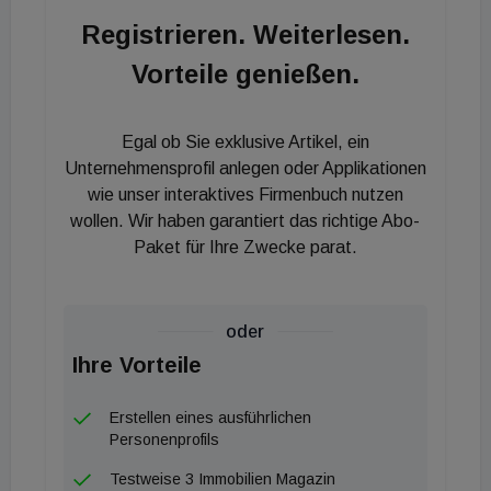
über 10 Jahre Berufserfahrung im Bereich Client
Registrieren. Weiterlesen.
Relations. Zuletzt war er als Director Institutional
Vorteile genießen.
Sales bei der Real Exchange beschäftigt, wo er für
die Einwerbung von Eigenkapital sowie
Zweitmarkttransaktionen zuständig war. Zuvor war
Egal ob Sie exklusive Artikel, ein
er bei der Catella Real Estate in der Abteilung
Unternehmensprofil anlegen oder Applikationen
Client Capital & Client Relations tätig. Diesen
wie unser interaktives Firmenbuch nutzen
wollen. Wir haben garantiert das richtige Abo-
Schwerpunkt hatte er bereits bei LaSalle
Paket für Ihre Zwecke parat.
Investment Management, wo er ebenfalls
Eigenkapital von institutionellen Investoren
eingeworben hat.
oder
Ihre Vorteile
Erstellen eines ausführlichen
Personenprofils
Testweise 3 Immobilien Magazin