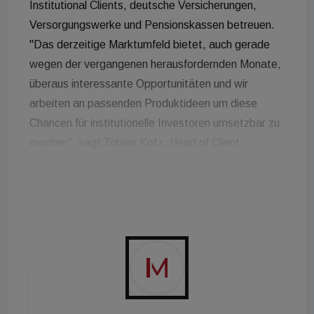
Institutional Clients, deutsche Versicherungen,
Versorgungswerke und Pensionskassen betreuen.
"Das derzeitige Marktumfeld bietet, auch gerade
wegen der vergangenen herausfordernden Monate,
überaus interessante Opportunitäten und wir
arbeiten an passenden Produktideen um diese
Chancen für institutionelle Investoren umsetzbar zu
machen", sagt Tobias Kotz, Head of Client
Relations & Capital Funding bei der Real I.S. AG.
"Die Kundengruppe deutscher Versicherungen,
Versorgungswerke und Pensionskassen steht
weiterhin im Fokus, weshalb wir uns freuen mit
Leopold Stengl einen ausgewiesenen Experten für
diesen Bereich gefunden zu haben", sagt Maximilian
Helm, Head of Institutional Clients bei der Real I.S..
Stengl ist studierter Diplom-Kaufmann und verfügt