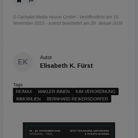
© Cachalot Media House GmbH - Veröffentlicht am 15.
November 2023 - zuletzt bearbeitet am 29. Januar 2026
Autor
EK
Elisabeth K. Fürst
Tags
RE/MAX
MAKLER:INNEN
KIM-VERORDNUNG
IMMOBILIEN
BERNHARD REIKERSDORFER