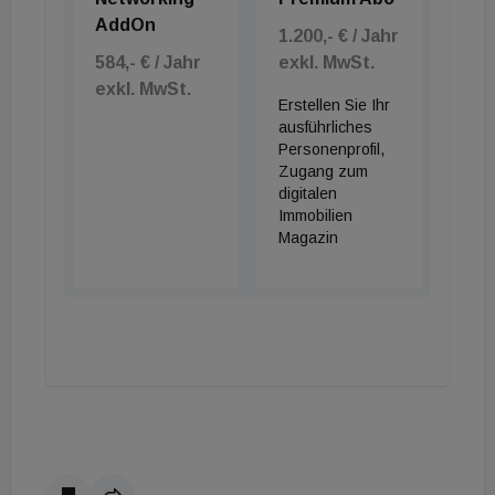
zu sein“, erläutert Reikersdorfer. „Denn die Kurse
AddOn
1.200,- € / Jahr
der Re/Max Akademie sind auch Nicht-Re/Max-
584,- € / Jahr
exkl. MwSt.
Mitgliedern zugänglich und so gut gebucht wie
exkl. MwSt.
Erstellen Sie Ihr
schon lange nicht, zeitweilig sogar ausgebucht.“
ausführliches
Personenprofil,
Zugang zum
digitalen
Immobilien
Magazin