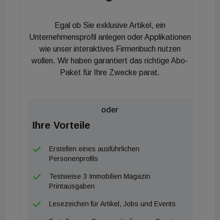
Das die KIM-Verordnung aber so natürlich nicht
bleiben kann, ist für ihn aber klar: „Die
Egal ob Sie exklusive Artikel, ein
Kreditvergaberichtlinien müssen unbedingt noch
Unternehmensprofil anlegen oder Applikationen
angepasst werden, die aktuelle Regelung stellt
wie unser interaktives Firmenbuch nutzen
wollen. Wir haben garantiert das richtige Abo-
selbst Besserverdiener:innen vor oft
Paket für Ihre Zwecke parat.
unüberwindbare Hürden, um sich in jungen Jahren
Eigentum zu schaffen“, sagt Reikersdorfer. Das
bestätigen auch die zuletzt stark rückläufigen
oder
Verbücherungszahlen. Schwarz sehen ist aber
Ihre Vorteile
trotzdem nicht angesagt. Reikersdorfer: „Ich sehe
keinen Kollaps und keinen Zusammenbruch der
Erstellen eines ausführlichen
heimischen Immobilienvermittlung. Ja, es ist aktuell
Personenprofils
eine große Herausforderung, aber ich sehe Chancen
Testweise 3 Immobilien Magazin
über Chancen, weil immer noch Menschen auf die
Printausgaben
Welt kommen, aufwachsen, ausziehen,
Lesezeichen für Artikel, Jobs und Events
zusammenziehen, umziehen und irgendwann auch