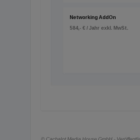
Networking AddOn
584,- € / Jahr exkl. MwSt.
© Cachalot Media House GmbH - Veröffentlich