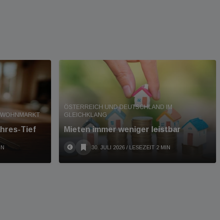
ÖSTERREICH UND DEUTSCHLAND IM
T WOHNMARKT
GLEICHKLANG
hres-Tief
Mieten immer weniger leistbar
IN
30. JULI 2026
/ LESEZEIT 2 MIN