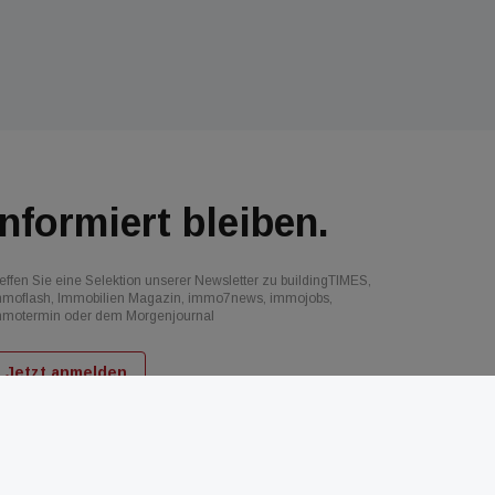
Informiert bleiben.
effen Sie eine Selektion unserer Newsletter zu buildingTIMES,
mmoflash, Immobilien Magazin, immo7news, immojobs,
mmotermin oder dem Morgenjournal
Jetzt anmelden