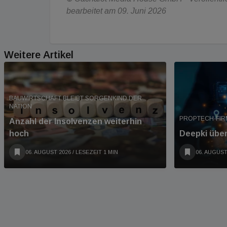
bearbeitet am 09. Juni 2026
Weitere Artikel
BAUWIRTSCHAFT BLEIBT SORGENKIND DER
NATION
PROPTECH-FIRM
Anzahl der Insolvenzen weiterhin
hoch
Deepki übe
06. AUGUST 2026
/ LESEZEIT 1 MIN
06. AUGUST