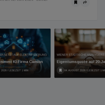
A SETZT AUF ELEKTRIFIZIERUNG
WIENER STÄDTISCHE ANALYSIER
rnimmt KI-Firma Camion
Eigentumsquote auf 20-Ja
 2026
/ LESEZEIT 1 MIN
04. AUGUST 2026
/ LESEZEIT 1 M