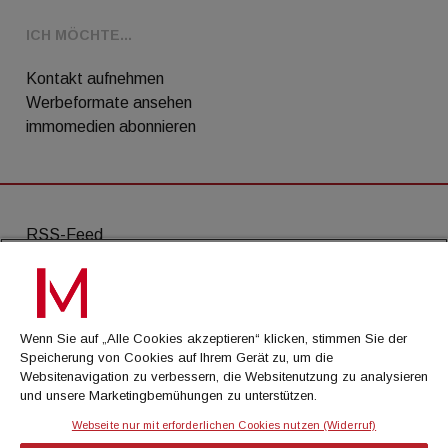
ICH MÖCHTE...
Kontakt aufnehmen
Werbeformate ansehen
immomedien abonnieren
RSS-Feed
AGB
Datenschutz
Wenn Sie auf „Alle Cookies akzeptieren“ klicken, stimmen Sie der
Kontakt
Speicherung von Cookies auf Ihrem Gerät zu, um die
Websitenavigation zu verbessern, die Websitenutzung zu analysieren
Impressum
und unsere Marketingbemühungen zu unterstützen.
Mediadaten
Webseite nur mit erforderlichen Cookies nutzen (Widerruf)