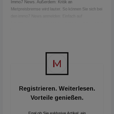
Immo7 News. Außerdem: Kritik an
Mietpreisbremse wird lauter. So können Sie sich bei
den immo7 News anmelden: Einfach auf
[url=http://immoseven.at/newsletteranmeldung.html
]immoseven.at[/url] klicken, Daten eingeben und
abonnieren. Schon werden Sie jeden Freitagmorgen
mit den wichtigsten Nachrichten der Woche in
unserem Web-TV-Format versorgt!
Registrieren. Weiterlesen.
Vorteile genießen.
Egal ob Sie exklusive Artikel, ein